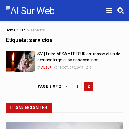
Home
Tag
servicios
Etiqueta:
servicios
SV | Entre ABSA y EDESUR arruinaron el fin de
semana largo a los sanvicentinos
BY
AL SUR
14 OCTUBRE, 2019
0
1
2
PAGE 2 OF 2
ANUNCIANTES