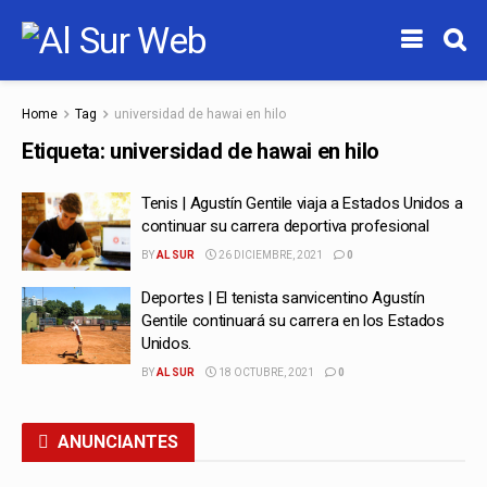
Home
Tag
universidad de hawai en hilo
Etiqueta:
universidad de hawai en hilo
Tenis | Agustín Gentile viaja a Estados Unidos a
continuar su carrera deportiva profesional
BY
AL SUR
26 DICIEMBRE, 2021
0
Deportes | El tenista sanvicentino Agustín
Gentile continuará su carrera en los Estados
Unidos.
BY
AL SUR
18 OCTUBRE, 2021
0
ANUNCIANTES