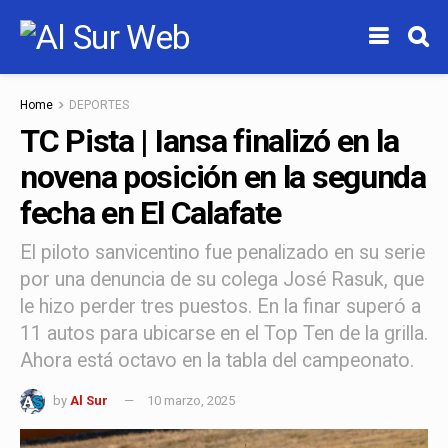
Home
DEPORTES
TC Pista | Iansa finalizó en la
novena posición en la segunda
fecha en El Calafate
El piloto sanvicentino fue penalizado en su serie
por una denuncia de su colega José Rasuk, que
le hizo perder tres puestos. En la finar superó a
11 autos para ubicarse en el Top Ten de la grilla.
Ahora está octavo en la tabla del campeonato.
by
Al Sur
10 marzo, 2025