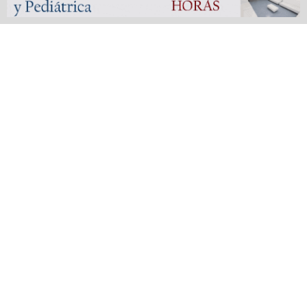
vinculará San Vicente con La Plata y el interior
bonaerense
559 SHARES
Fútbol liguista | Defensores de Glew arrasó en las finales
de la Copa de Oro del Femenino y Veterano de la
Metropolitana
555 SHARES
San Vicente, un Pueblo, un Partido | Capítulo 3: El traslado
del pueblo de San Vicente
572 SHARES
San Vicente en penumbras digitales: Telecentro dejó sin
servicio a cientos de usuarios y nadie da la cara
520 SHARES