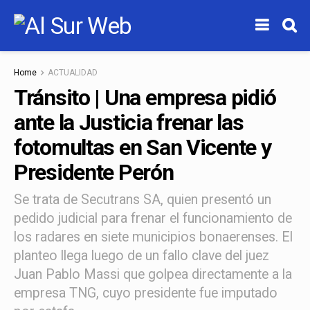
Home
ACTUALIDAD
Tránsito | Una empresa pidió
ante la Justicia frenar las
fotomultas en San Vicente y
Presidente Perón
Se trata de Secutrans SA, quien presentó un
pedido judicial para frenar el funcionamiento de
los radares en siete municipios bonaerenses. El
planteo llega luego de un fallo clave del juez
Juan Pablo Massi que golpea directamente a la
empresa TNG, cuyo presidente fue imputado