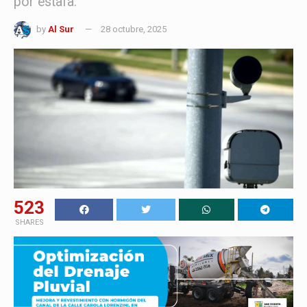
por estafa.
by
Al Sur
28 octubre, 2025
523
SHARES