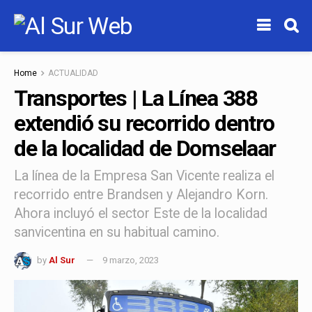
Home
ACTUALIDAD
Transportes | La Línea 388
extendió su recorrido dentro
de la localidad de Domselaar
La línea de la Empresa San Vicente realiza el
recorrido entre Brandsen y Alejandro Korn.
Ahora incluyó el sector Este de la localidad
sanvicentina en su habitual camino.
by
Al Sur
9 marzo, 2023