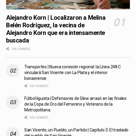
Alejandro Korn | Localizaron a Melina
Belén Rodríguez, la vecina de
Alejandro Korn que era intensamente
buscada
746 SHARES
Transportes | Nueva conexión regional: la Línea 248 C
vinculará San Vicente con La Plata y el interior
bonaerense
559 SHARES
Fútbol liguista | Defensores de Glew arrasó en las finales
de la Copa de Oro del Femenino y Veterano de la
Metropolitana
555 SHARES
San Vicente, un Pueblo, un Partido | Capítulo 3: El traslado
del pueblo de San Vicente