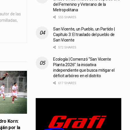
del Femenino y Veterano de la
Metropolitana
autor de las
555 SHARES
omilladas,
San Vicente, un Pueblo, un Partido |
Capítulo 3: El traslado del pueblo de
San Vicente
572 SHARES
Ecología | Comenzó “San Vicente
Planta 2026”: la iniciativa
independiente que busca mitigar el
déficit arbóreo en el distrito
617 SHARES
dro Korn:
uján por la