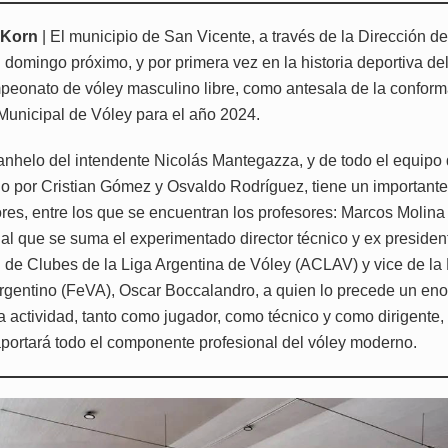
 Korn
| El municipio de San Vicente, a través de la Dirección d
l domingo próximo, y por primera vez en la historia deportiva del d
peonato de vóley masculino libre, como antesala de la conforma
 Municipal de Vóley para el año 2024.
 anhelo del intendente Nicolás Mantegazza, y de todo el equipo
 por Cristian Gómez y Osvaldo Rodríguez, tiene un important
res, entre los que se encuentran los profesores: Marcos Molina 
y al que se suma el experimentado director técnico y ex presiden
 de Clubes de la Liga Argentina de Vóley (ACLAV) y vice de la
rgentino (FeVA), Oscar Boccalandro, a quien lo precede un enor
a actividad, tanto como jugador, como técnico y como dirigente,
aportará todo el componente profesional del vóley moderno.