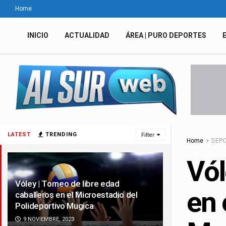
Home
INICIO
ACTUALIDAD
ÁREA | PURO DEPORTES
LATEST
TRENDING
Filter
Home
DEP
Vól
Vóley | Torneo de libre edad
en 
caballeros en el Microestadio del
Polideportivo Mugica
9 NOVIEMBRE, 2023