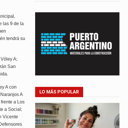
nicipal,
 las 9 de la
men
én tendrá su
 Vóley A;
irán San
ida.
ley A con
LO MÁS POPULAR
 Naranjos A
frente a Los
e a Social;
n Vicente
 Defensores