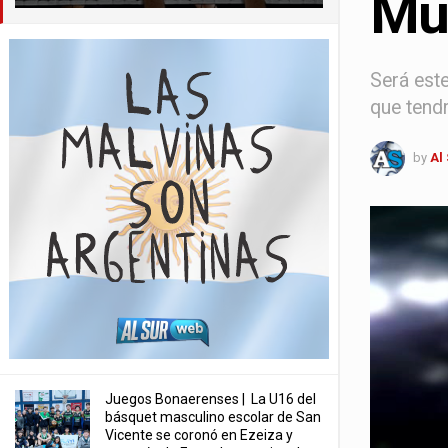
Mu
Será est
que tend
by
Al
Juegos Bonaerenses | La U16 del
básquet masculino escolar de San
Vicente se coronó en Ezeiza y