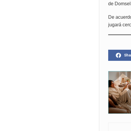
de Domsela
De acuerdo
jugará cerc
Sha