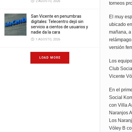
2 AGOSTO, 2026
torneos pr
San Vicente en penumbras
El muy esp
digitales: Telecentro dejó sin
ubicado en
servicio a cientos de usuarios y
mañana, a 
nadie da la cara
relámpago,
1 AGOSTO, 2026
versión fe
LOAD MORE
Los equipo
Club Socia
Vicente Vó
En el prim
Social Kor
con Villa 
Naranjos A
Los Naranj
Vóley B co