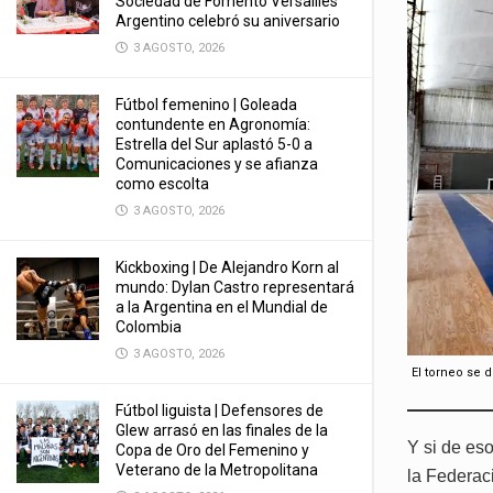
Sociedad de Fomento Versailles
Argentino celebró su aniversario
3 AGOSTO, 2026
Fútbol femenino | Goleada
contundente en Agronomía:
Estrella del Sur aplastó 5-0 a
Comunicaciones y se afianza
como escolta
3 AGOSTO, 2026
Kickboxing | De Alejandro Korn al
mundo: Dylan Castro representará
a la Argentina en el Mundial de
Colombia
3 AGOSTO, 2026
El torneo se 
Fútbol liguista | Defensores de
Glew arrasó en las finales de la
Y si de eso
Copa de Oro del Femenino y
Veterano de la Metropolitana
la Federac