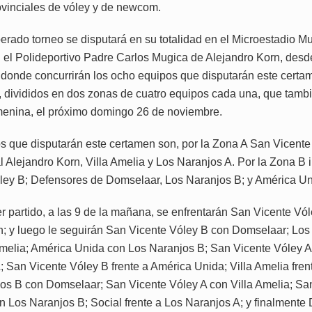
ovinciales de vóley y de newcom.
erado torneo se disputará en su totalidad en el Microestadio Mu
 el Polideportivo Padre Carlos Mugica de Alejandro Korn, desde
donde concurrirán los ocho equipos que disputarán este certa
 divididos en dos zonas de cuatro equipos cada una, que tambi
menina, el próximo domingo 26 de noviembre.
s que disputarán este certamen son, por la Zona A San Vicente
l Alejandro Korn, Villa Amelia y Los Naranjos A. Por la Zona B 
ley B; Defensores de Domselaar, Los Naranjos B; y América Un
er partido, a las 9 de la mañana, se enfrentarán San Vicente Vó
n; y luego le seguirán San Vicente Vóley B con Domselaar; Los
Amelia; América Unida con Los Naranjos B; San Vicente Vóley A 
; San Vicente Vóley B frente a América Unida; Villa Amelia frent
os B con Domselaar; San Vicente Vóley A con Villa Amelia; Sa
n Los Naranjos B; Social frente a Los Naranjos A; y finalmente