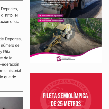
e Deportes,
istrito, el
ción oficial
 de Deportes,
e número de
y Rita
te de la
 Federación
me historial
 lo que de