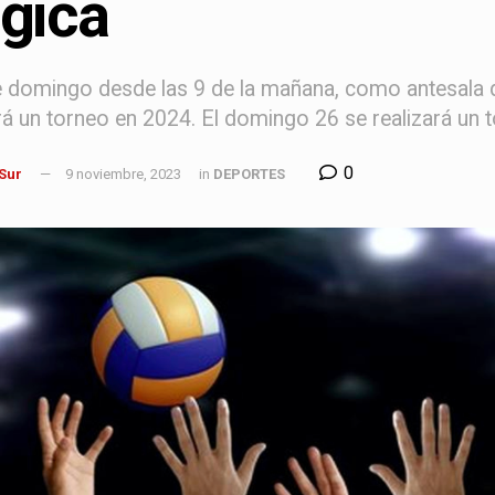
gica
e domingo desde las 9 de la mañana, como antesala d
rá un torneo en 2024. El domingo 26 se realizará un 
0
 Sur
9 noviembre, 2023
in
DEPORTES