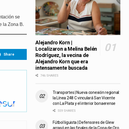
ntación se
e la Zona B.
Alejandro Korn |
Localizaron a Melina Belén
Share
Rodríguez, la vecina de
Alejandro Korn que era
intensamente buscada
746 SHARES
Transportes | Nueva conexión regional:
la Línea 248 C vinculará San Vicente
con La Plata y el interior bonaerense
559 SHARES
Fútbol liguista | Defensores de Glew
arrasó en las finales de la Copa de Oro