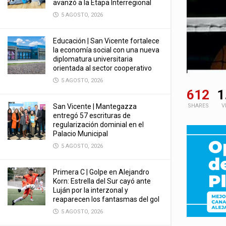
avanzó a la Etapa Interregional
5 AGOSTO, 2026
Educación | San Vicente fortalece
la economía social con una nueva
diplomatura universitaria
orientada al sector cooperativo
5 AGOSTO, 2026
612
1
SHARES
V
San Vicente | Mantegazza
entregó 57 escrituras de
regularización dominial en el
Palacio Municipal
5 AGOSTO, 2026
Primera C | Golpe en Alejandro
Korn: Estrella del Sur cayó ante
Luján por la interzonal y
reaparecen los fantasmas del gol
5 AGOSTO, 2026