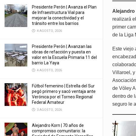
Presidente Perón | Avanza el Plan
Alejandro
de Infraestructura Vial para
mejorar la conectividad y el
realizará e
tránsito entre los barrios
primer cam
4 AGOSTO, 2026
de la Liga
Presidente Perón | Avanzan las
Este viejo
obras de refacción y puesta en
encabezado
valor en la Escuela Primaria 11 del
barrio La Yaya
colaborado
4 AGOSTO, 2026
Villaroel, 
Asociación
Fútbol femenino | Estrella del Sur
de Vóley A
pegó primero y sacó ventaja ante
dentro de l
Verónica por el Torneo Regional
Federal Amateur
seguro le 
3 AGOSTO, 2026
Alejandro Korn | 70 años de
compromiso comunitario: la