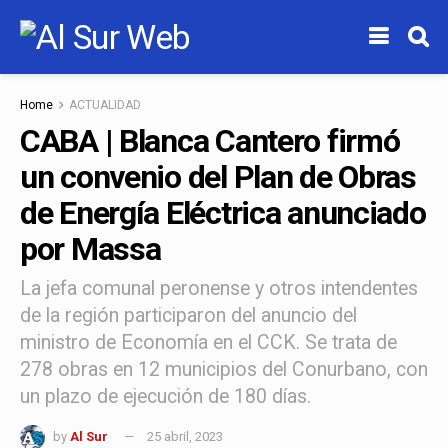
Home
ACTUALIDAD
CABA | Blanca Cantero firmó
un convenio del Plan de Obras
de Energía Eléctrica anunciado
por Massa
La jefa comunal peronense y otros intendentes
de la región participaron del anuncio del
ministro de Economía en el CCK. Se trata de
278 obras en 12 municipios del Conurbano, con
un plazo de ejecución de 180 días.
by
Al Sur
25 abril, 2023