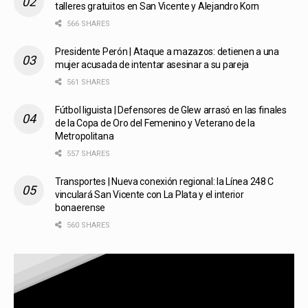
talleres gratuitos en San Vicente y Alejandro Korn
566 SHARES
Presidente Perón | Ataque a mazazos: detienen a una
mujer acusada de intentar asesinar a su pareja
561 SHARES
Fútbol liguista | Defensores de Glew arrasó en las finales
de la Copa de Oro del Femenino y Veterano de la
Metropolitana
557 SHARES
Transportes | Nueva conexión regional: la Línea 248 C
vinculará San Vicente con La Plata y el interior
bonaerense
560 SHARES