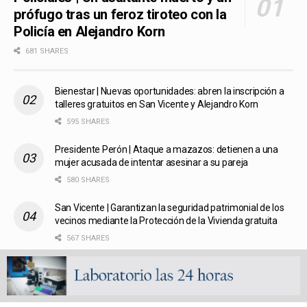
prófugo tras un feroz tiroteo con la
Policía en Alejandro Korn
681 SHARES
Bienestar | Nuevas oportunidades: abren la inscripción a
talleres gratuitos en San Vicente y Alejandro Korn
595 SHARES
Presidente Perón | Ataque a mazazos: detienen a una
mujer acusada de intentar asesinar a su pareja
580 SHARES
San Vicente | Garantizan la seguridad patrimonial de los
vecinos mediante la Protección de la Vivienda gratuita
567 SHARES
Fútbol liguista | Defensores de Glew arrasó en las finales
de la Copa de Oro del Femenino y Veterano de la
Metropolitana