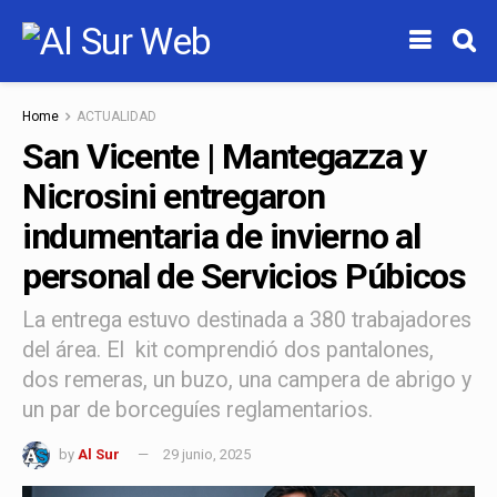
Home
ACTUALIDAD
San Vicente | Mantegazza y
Nicrosini entregaron
indumentaria de invierno al
personal de Servicios Púbicos
La entrega estuvo destinada a 380 trabajadores
del área. El kit comprendió dos pantalones,
dos remeras, un buzo, una campera de abrigo y
un par de borceguíes reglamentarios.
by
Al Sur
29 junio, 2025