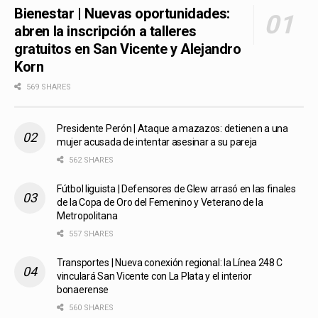
Bienestar | Nuevas oportunidades:
abren la inscripción a talleres
gratuitos en San Vicente y Alejandro
Korn
569 SHARES
Presidente Perón | Ataque a mazazos: detienen a una
mujer acusada de intentar asesinar a su pareja
562 SHARES
Fútbol liguista | Defensores de Glew arrasó en las finales
de la Copa de Oro del Femenino y Veterano de la
Metropolitana
557 SHARES
Transportes | Nueva conexión regional: la Línea 248 C
vinculará San Vicente con La Plata y el interior
bonaerense
560 SHARES