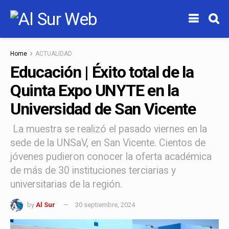
Home
ACTUALIDAD
Educación | Éxito total de la
Quinta Expo UNYTE en la
Universidad de San Vicente
La muestra se realizó el pasado viernes en la
sede de la UNSaV, en San Vicente. Cientos de
jóvenes pudieron conocer la oferta académica
de más de 30 instituciones terciarias y
universitarias de la región.
by
Al Sur
30 septiembre, 2024