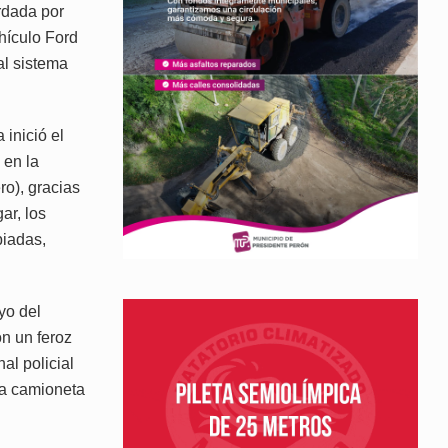
ordada por
hículo Ford
al sistema
 inició el
 en la
ro), gracias
ar, los
biadas,
yo del
on un feroz
al policial
 la camioneta