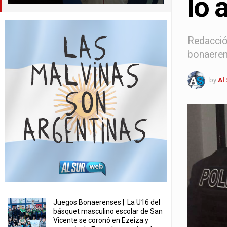
lo 
Redacción
bonaerens
by
Al
Juegos Bonaerenses | La U16 del
básquet masculino escolar de San
Vicente se coronó en Ezeiza y