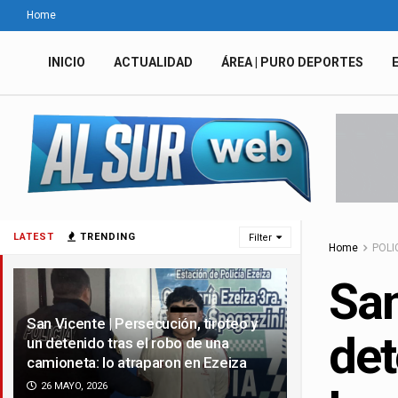
Home
INICIO
ACTUALIDAD
ÁREA | PURO DEPORTES
LATEST
TRENDING
Filter
Home
POLI
San
San Vicente | Persecución, tiroteo y
det
un detenido tras el robo de una
camioneta: lo atraparon en Ezeiza
26 MAYO, 2026