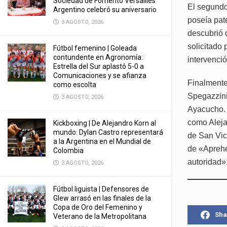
Sociedad de Fomento Versailles
El segundo
Argentino celebró su aniversario
poseía pate
3 AGOSTO, 2026
descubrió 
solicitado
Fútbol femenino | Goleada
contundente en Agronomía:
intervenci
Estrella del Sur aplastó 5-0 a
Comunicaciones y se afianza
Finalmente
como escolta
Spegazzini,
3 AGOSTO, 2026
Ayacucho. 
como Aleja
Kickboxing | De Alejandro Korn al
mundo: Dylan Castro representará
de San Vice
a la Argentina en el Mundial de
de «Aprehe
Colombia
autoridad»
3 AGOSTO, 2026
Fútbol liguista | Defensores de
Glew arrasó en las finales de la
Copa de Oro del Femenino y
Sha
Veterano de la Metropolitana