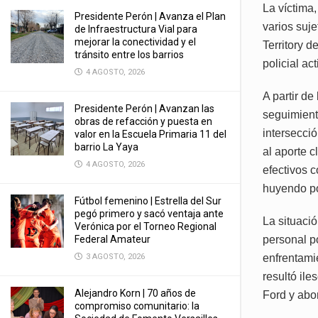
La víctima
Presidente Perón | Avanza el Plan
varios suj
de Infraestructura Vial para
mejorar la conectividad y el
Territory d
tránsito entre los barrios
policial ac
4 AGOSTO, 2026
A partir de
Presidente Perón | Avanzan las
seguimiento
obras de refacción y puesta en
intersecci
valor en la Escuela Primaria 11 del
barrio La Yaya
al aporte c
4 AGOSTO, 2026
efectivos 
huyendo po
Fútbol femenino | Estrella del Sur
pegó primero y sacó ventaja ante
La situaci
Verónica por el Torneo Regional
personal po
Federal Amateur
enfrentami
3 AGOSTO, 2026
resultó ile
Alejandro Korn | 70 años de
Ford y abo
compromiso comunitario: la