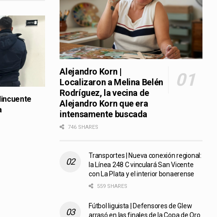
Alejandro Korn |
Localizaron a Melina Belén
Rodríguez, la vecina de
lincuente
Alejandro Korn que era
a
intensamente buscada
746 SHARES
Transportes | Nueva conexión regional:
la Línea 248 C vinculará San Vicente
con La Plata y el interior bonaerense
559 SHARES
Fútbol liguista | Defensores de Glew
arrasó en las finales de la Copa de Oro