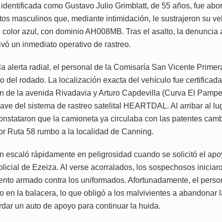
, identificada como Gustavo Julio Grimblatt, de 55 años, fue ab
etos masculinos que, mediante intimidación, le sustrajeron su ve
e color azul, con dominio AH008MB. Tras el asalto, la denuncia 
tivó un inmediato operativo de rastreo.
 la alerta radial, el personal de la Comisaría San Vicente Primera
 del rodado. La localización exacta del vehículo fue certificada
ón de la avenida Rivadavia y Arturo Capdevilla (Curva El Pampe
lave del sistema de rastreo satelital HEARTDAL. Al arribar al lug
constataron que la camioneta ya circulaba con las patentes cam
r Ruta 58 rumbo a la localidad de Canning.
ón escaló rápidamente en peligrosidad cuando se solicitó el apo
licial de Ezeiza. Al verse acorralados, los sospechosos iniciar
ento armado contra los uniformados. Afortunadamente, el person
so en la balacera, lo que obligó a los malvivientes a abandonar
rdar un auto de apoyo para continuar la huida.