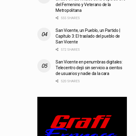
del Femenino y Veterano de la
Metropolitana
555 SHARES
San Vicente, un Pueblo, un Partido |
Capítulo 3: El traslado del pueblo de
San Vicente
572 SHARES
San Vicente en penumbras digitales:
Telecentro dejó sin servicio a cientos
de usuarios y nadie da la cara
520 SHARES