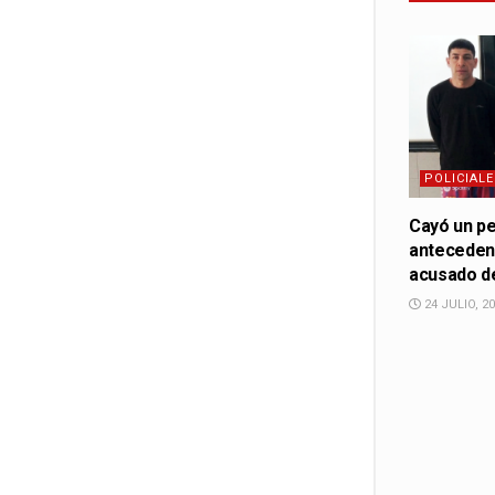
POLICIALE
Cayó un pe
antecedent
acusado de
24 JULIO, 2