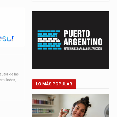
autor de las
omilladas,
LO MÁS POPULAR