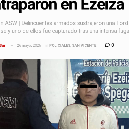
atraparon en Ezeiza
 ASW | Delincuentes armados sustrajeron una Ford Ter
e y uno de ellos fue capturado tras una intensa fug
0
 Sur
26 mayo, 2026
in
POLICIALES
,
SAN VICENTE