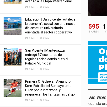
avanzó a la Etapa Interregional
5 AGOSTO, 2026
Educación | San Vicente fortalece
la economía social con una nueva
595
1
diplomatura universitaria
SHARES
V
orientada al sector cooperativo
5 AGOSTO, 2026
San Vicente | Mantegazza
entregó 57 escrituras de
regularización dominial en el
Palacio Municipal
5 AGOSTO, 2026
Primera C | Golpe en Alejandro
Korn: Estrella del Sur cayó ante
Luján por la interzonal y
reaparecen los fantasmas del gol
San Vicen
5 AGOSTO, 2026
cuando una