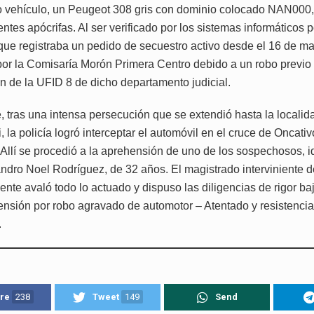
 vehículo, un Peugeot 308 gris con dominio colocado NAN000
ntes apócrifas. Al ser verificado por los sistemas informáticos p
que registraba un pedido de secuestro activo desde el 16 de m
 por la Comisaría Morón Primera Centro debido a un robo previo
ón de la UFID 8 de dicho departamento judicial.
, tras una intensa persecución que se extendió hasta la localid
 la policía logró interceptar el automóvil en el cruce de Oncativ
Allí se procedió a la aprehensión de uno de los sospechosos, i
ndro Noel Rodríguez, de 32 años. El magistrado interviniente d
nte avaló todo lo actuado y dispuso las diligencias de rigor baj
nsión por robo agravado de automotor – Atentado y resistencia
.
re
238
Tweet
149
Send