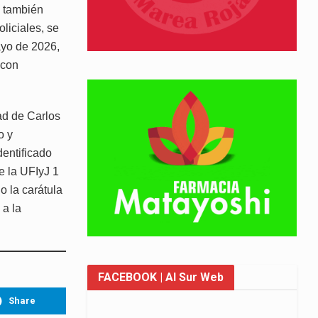
, también
oliciales, se
ayo de 2026,
 con
ad de Carlos
o y
dentificado
e la UFIyJ 1
o la carátula
 a la
FACEBOOK
| Al Sur Web
Share