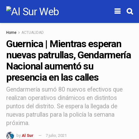
Home
ACTUALIDAD
Guernica | Mientras esperan
nuevas patrullas, Gendarmería
Nacional aumentó su
presencia en las calles
Gendarmería sumó 80 nuevos efectivos que
realizan operativos dinámicos en distintos
puntos del distrito. Se espera la llegada de
nuevas patrullas para la policía la semana
próxima.
by
Al Sur
7 julio, 2021