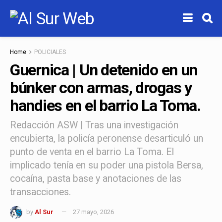
Home
POLICIALES
Guernica | Un detenido en un
búnker con armas, drogas y
handies en el barrio La Toma.
Redacción ASW | Tras una investigación
encubierta, la policía peronense desarticuló un
punto de venta en el barrio La Toma. El
implicado tenía en su poder una pistola Bersa,
cocaína, pasta base y anotaciones de las
transacciones.
by
Al Sur
27 mayo, 2026