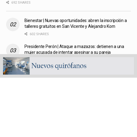
692 SHARES
Bienestar | Nuevas oportunidades: abren la inscripción a
talleres gratuitos en San Vicente y Alejandro Korn
602 SHARES
Presidente Perón | Ataque a mazazos: detienen a una
mujer acusada de intentar asesinar a su pareja
581 SHARES
San Vicente | Garantizan la seguridad patrimonial de los
vecinos mediante la Protección de la Vivienda gratuita
578 SHARES
San Vicente, un Pueblo un Partido | Capítulo 4: El nuevo
pueblo
560 SHARES