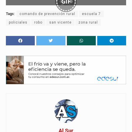
GIF
Tags:
comando de prevención rural
escuela 7
policiales
robo
san vicente
zona rural
Al Sur