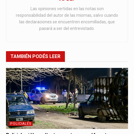
Las opiniones vertidas en las notas son
responsabilidad del autor de las mismas, salvo cuando
las declaraciones se encuentren encomilladas, que
pasará a ser del entrevistado.
TAMBIÉN
PODÉS LEER
POLICIALES