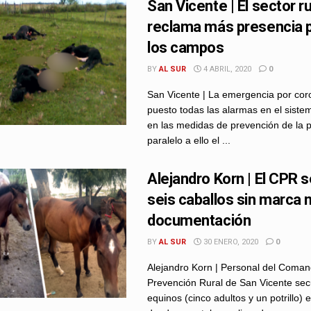
San Vicente | El sector ru
reclama más presencia po
los campos
BY
AL SUR
4 ABRIL, 2020
0
San Vicente | La emergencia por cor
puesto todas las alarmas en el sistem
en las medidas de prevención de la
paralelo a ello el ...
Alejandro Korn | El CPR 
seis caballos sin marca n
documentación
BY
AL SUR
30 ENERO, 2020
0
Alejandro Korn | Personal del Coma
Prevención Rural de San Vicente sec
equinos (cinco adultos y un potrillo) 