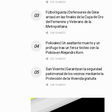
575 SHARES
Fútbol liguista | Defensores de Glew
arrasó en las finales de la Copa de Oro
del Femenino y Veterano de la
Metropolitana
558 SHARES
Policiales | Un asaltante muerto y un
prófugo tras un feroz tiroteo con la
Policía en Alejandro Korn
551 SHARES
San Vicente | Garantizan la seguridad
patrimonial de los vecinos mediante la
Protección de la Vivienda gratuita
548 SHARES