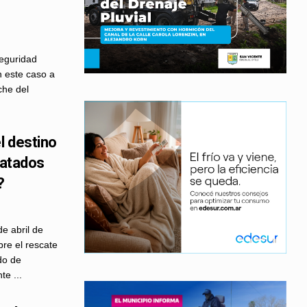
seguridad
n este caso a
che del
l destino
catados
?
e abril de
re el rescate
do de
e ...