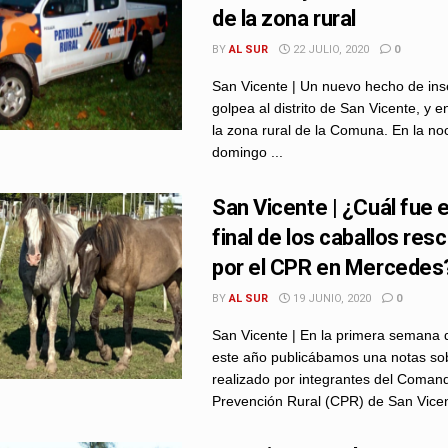
de la zona rural
BY
AL SUR
22 JULIO, 2020
0
San Vicente | Un nuevo hecho de in
golpea al distrito de San Vicente, y e
la zona rural de la Comuna. En la no
domingo ...
San Vicente | ¿Cuál fue e
final de los caballos res
por el CPR en Mercedes
BY
AL SUR
19 JUNIO, 2020
0
San Vicente | En la primera semana d
este año publicábamos una notas sob
realizado por integrantes del Coman
Prevención Rural (CPR) de San Vicent