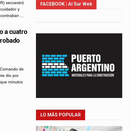
PR) secuestró
FACEBOOK
| Al Sur Web
 cuidador y
ncontraban ...
vo a cuatro
 robado
el Comando de
te dio por
, que minutos
LO MÁS POPULAR