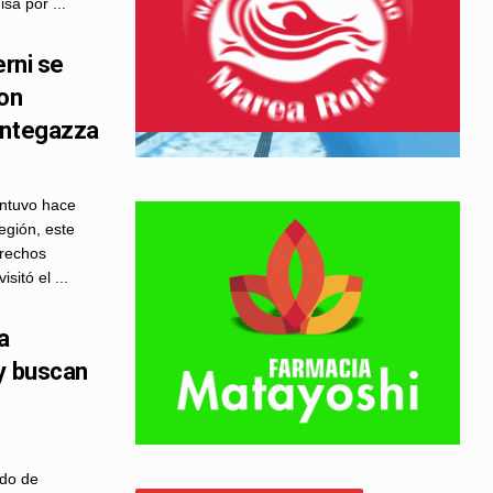
sa por ...
erni se
on
antegazza
antuvo hace
egión, este
erechos
itó el ...
a
 y buscan
ndo de