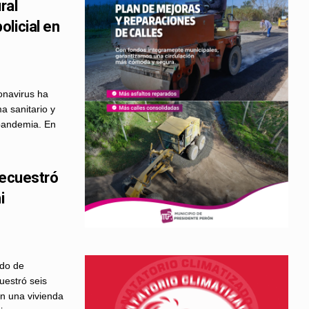
ral
licial en
onavirus ha
a sanitario y
 pandemia. En
secuestró
i
ndo de
uestró seis
en una vivienda