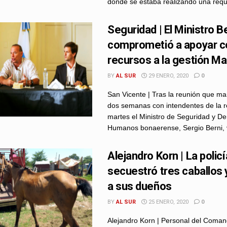
donde se estaba realizando una requi
Seguridad | El Ministro B
comprometió a apoyar c
recursos a la gestión M
BY
AL SUR
29 ENERO, 2020
0
San Vicente | Tras la reunión que m
dos semanas con intendentes de la r
martes el Ministro de Seguridad y D
Humanos bonaerense, Sergio Berni, vis
Alejandro Korn | La policí
secuestró tres caballos
a sus dueños
BY
AL SUR
25 ENERO, 2020
0
Alejandro Korn | Personal del Coma