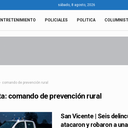
sábado, 8 agosto, 2026
ENTRETENIMIENTO
POLICIALES
POLITICA
COLUMNIS
comando de prevención rural
ta:
comando de prevención rural
San Vicente | Seis delin
atacaron y robaron a una