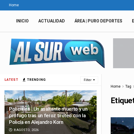
Home
INICIO
ACTUALIDAD
ÁREA | PURO DEPORTES
LATEST
TRENDING
Filter
Home
Tag
Etique
Policiales | Un asaltante muerto y un
prófugo tras un feroz tiroteo con la
Policía en Alejandro Korn
8 AGOSTO, 2026