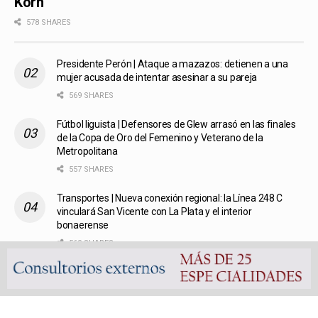
Korn
578 SHARES
Presidente Perón | Ataque a mazazos: detienen a una
mujer acusada de intentar asesinar a su pareja
569 SHARES
Fútbol liguista | Defensores de Glew arrasó en las finales
de la Copa de Oro del Femenino y Veterano de la
Metropolitana
557 SHARES
Transportes | Nueva conexión regional: la Línea 248 C
vinculará San Vicente con La Plata y el interior
bonaerense
560 SHARES
Policiales | Tragedia en la ruta 6: un motociclista perdió la
vida tras un choque en Alejandro Korn
533 SHARES