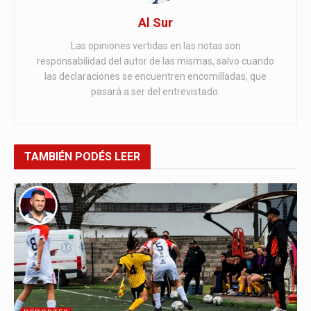
Al Sur
Las opiniones vertidas en las notas son
responsabilidad del autor de las mismas, salvo cuando
las declaraciones se encuentren encomilladas, que
pasará a ser del entrevistado.
TAMBIÉN
PODÉS LEER