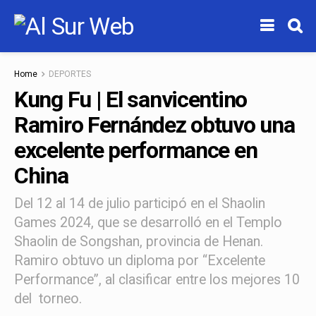
Home
DEPORTES
Kung Fu | El sanvicentino
Ramiro Fernández obtuvo una
excelente performance en
China
Del 12 al 14 de julio participó en el Shaolin
Games 2024, que se desarrolló en el Templo
Shaolin de Songshan, provincia de Henan.
Ramiro obtuvo un diploma por “Excelente
Performance”, al clasificar entre los mejores 10
del torneo.