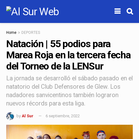
Home
DEPORTES
Natación | 55 podios para
Marea Roja en la tercera fecha
del Torneo de la LENSur
La jornada se desarrolló el sábado pasado en el
natatorio del Club Defensores de Glew. Los
nadadores sanvicentinos también lograron
nuevos récords para esta liga.
by
Al Sur
6 septiembre, 2022