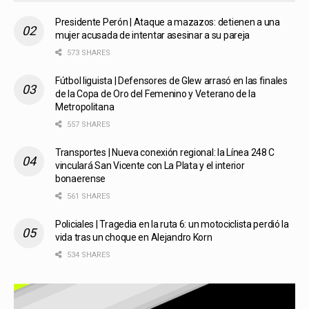
Presidente Perón | Ataque a mazazos: detienen a una
mujer acusada de intentar asesinar a su pareja
573 SHARES
Fútbol liguista | Defensores de Glew arrasó en las finales
de la Copa de Oro del Femenino y Veterano de la
Metropolitana
557 SHARES
Transportes | Nueva conexión regional: la Línea 248 C
vinculará San Vicente con La Plata y el interior
bonaerense
561 SHARES
Policiales | Tragedia en la ruta 6: un motociclista perdió la
vida tras un choque en Alejandro Korn
534 SHARES