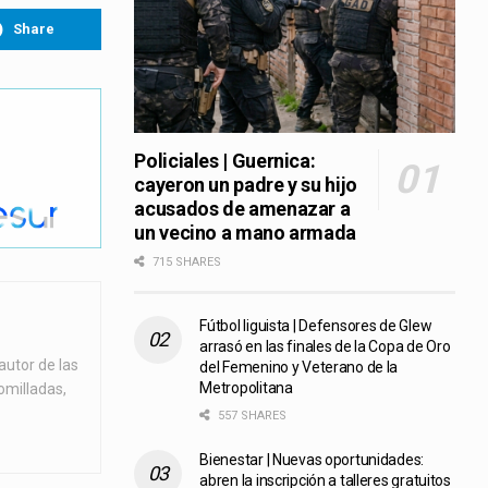
Share
Policiales | Guernica:
cayeron un padre y su hijo
acusados de amenazar a
un vecino a mano armada
715 SHARES
Fútbol liguista | Defensores de Glew
arrasó en las finales de la Copa de Oro
autor de las
del Femenino y Veterano de la
Metropolitana
omilladas,
557 SHARES
Bienestar | Nuevas oportunidades:
abren la inscripción a talleres gratuitos