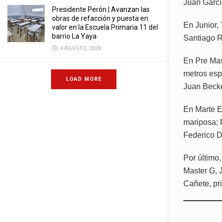
Juan Garcí
Presidente Perón | Avanzan las
obras de refacción y puesta en
En Junior, 
valor en la Escuela Primaria 11 del
barrio La Yaya
Santiago R
4 AGOSTO, 2026
En Pre Mas
metros esp
LOAD MORE
Juan Becke
En Marte E
mariposa; 
Federico D
Por último
Master G, 
Cañete, pr