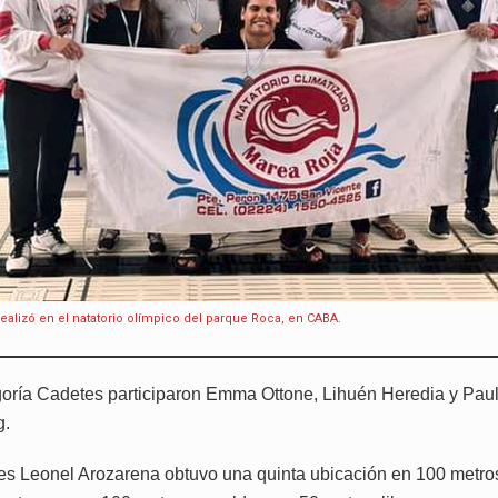
realizó en el natatorio olímpico del parque Roca, en CABA.
goría Cadetes participaron Emma Ottone, Lihuén Heredia y Pau
g.
es Leonel Arozarena obtuvo una quinta ubicación en 100 metro