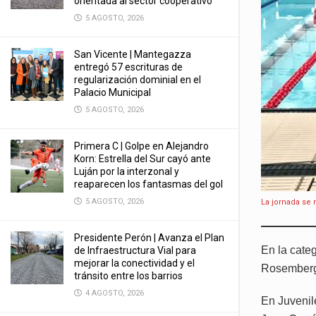
orientada al sector cooperativo
5 AGOSTO, 2026
San Vicente | Mantegazza
entregó 57 escrituras de
regularización dominial en el
Palacio Municipal
5 AGOSTO, 2026
Primera C | Golpe en Alejandro
Korn: Estrella del Sur cayó ante
Luján por la interzonal y
reaparecen los fantasmas del gol
5 AGOSTO, 2026
La jornada se 
Presidente Perón | Avanza el Plan
En la cate
de Infraestructura Vial para
mejorar la conectividad y el
Rosember
tránsito entre los barrios
4 AGOSTO, 2026
En Juvenil