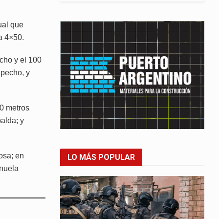
ual que
a 4×50.
cho y el 100
 pecho, y
0 metros
alda; y
osa; en
LO MÁS POPULAR
anuela