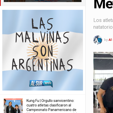
Met
Los atlet
natatorio
by
Al
Kung Fu | Orgullo sanvicentino:
cuatro atletas clasificaron al
Campeonato Panamericano de