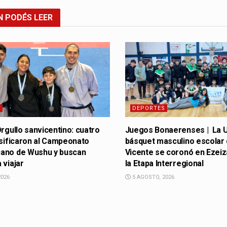
N
PODÉS LEER
S
DEPORTES
Orgullo sanvicentino: cuatro
Juegos Bonaerenses | La U
asificaron al Campeonato
básquet masculino escolar
ano de Wushu y buscan
Vicente se coronó en Ezeiz
 viajar
la Etapa Interregional
2026
5 AGOSTO, 2026