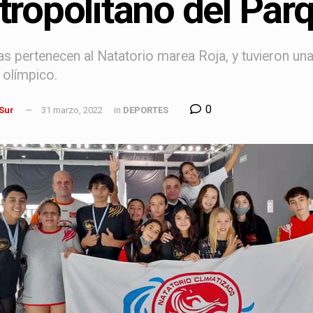
ropolitano del Par
as pertenecen al Natatorio marea Roja, y tuvieron u
 olímpico.
0
 Sur
31 marzo, 2022
in
DEPORTES