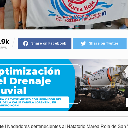
.9k
Share on Facebook
Share on Twitter
IEWS
te
| Nadadores pertenecientes al Natatorio Marea Roja de San 