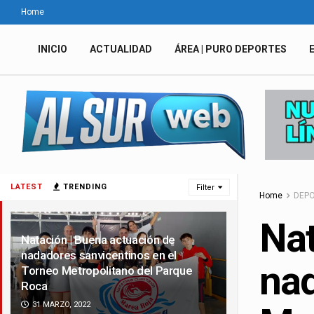
Home
INICIO
ACTUALIDAD
ÁREA | PURO DEPORTES
LATEST
TRENDING
Filter
Home
DEP
Nat
Natación | Buena actuación de
nadadores sanvicentinos en el
nad
Torneo Metropolitano del Parque
Roca
31 MARZO, 2022