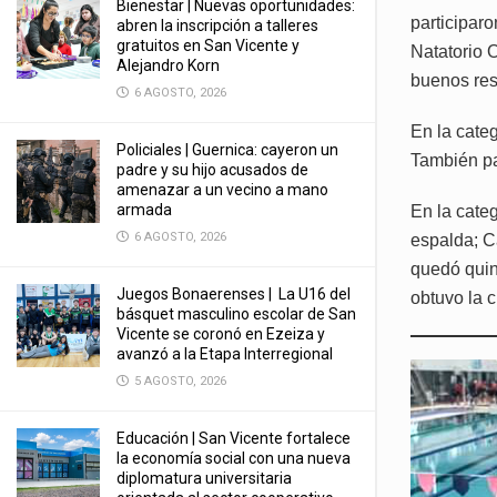
Bienestar | Nuevas oportunidades:
participar
abren la inscripción a talleres
gratuitos en San Vicente y
Natatorio 
Alejandro Korn
buenos res
6 AGOSTO, 2026
En la cate
Policiales | Guernica: cayeron un
También pa
padre y su hijo acusados de
amenazar a un vecino a mano
armada
En la cate
6 AGOSTO, 2026
espalda; C
quedó quin
Juegos Bonaerenses | La U16 del
obtuvo la c
básquet masculino escolar de San
Vicente se coronó en Ezeiza y
avanzó a la Etapa Interregional
5 AGOSTO, 2026
Educación | San Vicente fortalece
la economía social con una nueva
diplomatura universitaria