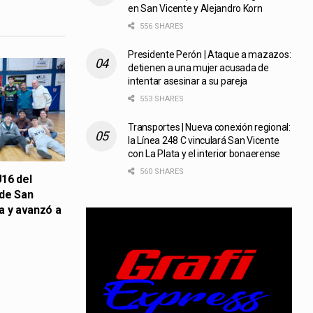
en San Vicente y Alejandro Korn
556 SHARES
Presidente Perón | Ataque a mazazos:
detienen a una mujer acusada de
intentar asesinar a su pareja
553 SHARES
Transportes | Nueva conexión regional:
la Línea 248 C vinculará San Vicente
con La Plata y el interior bonaerense
560 SHARES
16 del
 de San
a y avanzó a