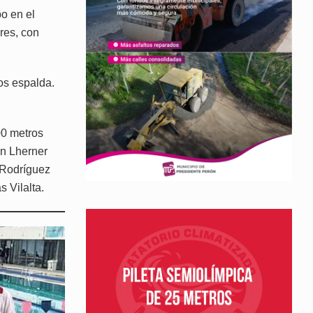
o en el
res, con
os espalda.
00 metros
ón Lherner
 Rodríguez
 Vilalta.