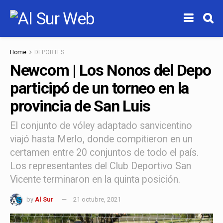
Home
DEPORTES
Newcom | Los Nonos del Depo
participó de un torneo en la
provincia de San Luis
El conjunto de vóley adaptado sanvicentino
viajó hasta Merlo, donde compitieron en un
certamen entre 20 conjuntos de todo el país.
Los representantes del Club Deportivo San
Vicente terminaron en la quinta posición.
by
Al Sur
21 octubre, 2021