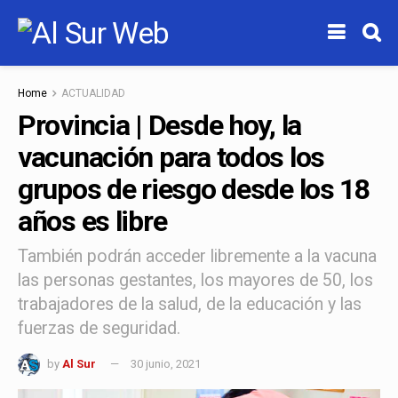
Home
ACTUALIDAD
Provincia | Desde hoy, la
vacunación para todos los
grupos de riesgo desde los 18
años es libre
También podrán acceder libremente a la vacuna
las personas gestantes, los mayores de 50, los
trabajadores de la salud, de la educación y las
fuerzas de seguridad.
by
Al Sur
30 junio, 2021