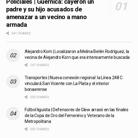
Policiales | Guernica: cayeron un
padre y su hijo acusados de
amenazar a un vecino a mano
armada
641 SHARES
Alejandro Korn | Localizaron a Melina Belén Rodríguez, la
vecina de Alejandro Korn que era intensamente buscada
747 SHARES
Transportes | Nueva conexión regional: la Línea 248 C
vinculará San Vicente con La Plata y el interior
bonaerense
559 SHARES
Fútbol liguista | Defensores de Glew arrasó en las finales
de la Copa de Oro del Femenino y Veterano de la
Metropolitana
555 SHARES