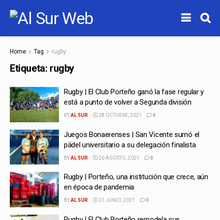
Home
Tag
rugby
Etiqueta:
rugby
Rugby | El Club Porteño ganó la fase regular y
está a punto de volver a Segunda división
BY
AL SUR
28 OCTUBRE, 2021
0
Juegos Bonaerenses | San Vicente sumó el
pádel universitario a su delegación finalista
BY
AL SUR
26 AGOSTO, 2021
0
Rugby | Porteño, una institución que crece, aún
en época de pandemia
BY
AL SUR
21 JUNIO, 2021
0
Rugby | El Club Porteño remodela sus