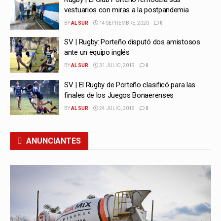
vestuarios con miras a la postpandemia
BY
AL SUR
14 SEPTIEMBRE, 2020
0
SV | Rugby: Porteño disputó dos amistosos
ante un equipo inglés
BY
AL SUR
31 JULIO, 2019
0
SV | El Rugby de Porteño clasificó para las
finales de los Juegos Bonaerenses
BY
AL SUR
24 JULIO, 2019
0
ANUNCIANTES