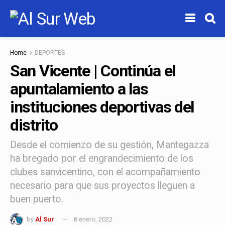
Home
DEPORTES
San Vicente | Continúa el
apuntalamiento a las
instituciones deportivas del
distrito
Desde el comienzo de su gestión, Mantegazza
ha bregado por el engrandecimiento de los
clubes sanvicentino, con el acompañamiento
necesario para que sus proyectos lleguen a
buen puerto.
by
Al Sur
8 enero, 2022