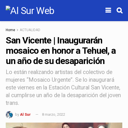
Home
ACTUALIDAD
San Vicente | Inaugurarán
mosaico en honor a Tehuel, a
un año de su desaparición
Lo están realizando artistas del colectivo de
mujeres “Mosaico Urgente”. Se lo inaugurará
este viernes en la Estación Cultural San Vicente,
al cumplirse un año de la desaparición del joven
trans.
by
Al Sur
8 marzo, 2022