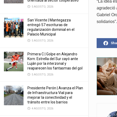
orientada al sector cooperativo
“La idea e
5 AGOSTO, 2026
agradeció a
Gabriel Oro
San Vicente | Mantegazza
solidarios”.
entregó 57 escrituras de
regularización dominial en el
Palacio Municipal
5 AGOSTO, 2026
Sha
Primera C | Golpe en Alejandro
Korn: Estrella del Sur cayó ante
Luján por la interzonal y
reaparecen los fantasmas del gol
5 AGOSTO, 2026
Presidente Perón | Avanza el Plan
de Infraestructura Vial para
mejorar la conectividad y el
tránsito entre los barrios
4 AGOSTO, 2026