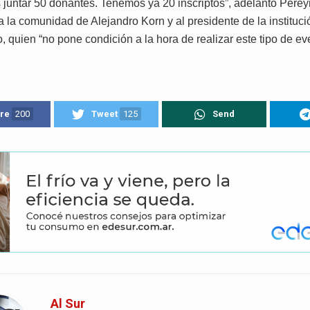
s juntar 50 donantes. Tenemos ya 20 inscriptos”, adelantó Perey
 la comunidad de Alejandro Korn y al presidente de la instituci
, quien “no pone condición a la hora de realizar este tipo de ev
re
200
Tweet
125
Send
Al Sur