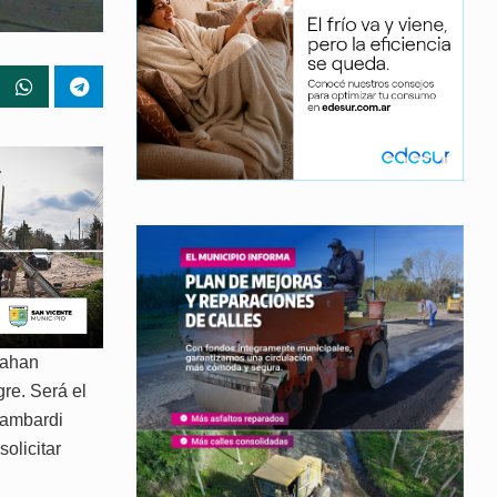
rahan
re. Será el
Lambardi
olicitar