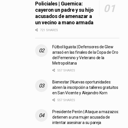
Policiales | Guernica:
cayeron un padre y su hijo
acusados de amenazar a
un vecino a mano armada
721 SHARES
Fútbol liguista | Defensores de Glew
arrasó en las finales de la Copa de Oro
del Femenino y Veterano de la
Metropolitana
557 SHARES
Bienestar | Nuevas oportunidades:
abren la inscripción a talleres gratuitos
en San Vicente y Alejandro Korn
557 SHARES
Presidente Perón | Ataque a mazazos:
detienen a una mujer acusada de
intentar asesinar a su pareja