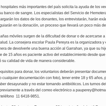
 hospitales más importantes del país solicita la ayuda de los ve
su banco de sangre. Los especialistas del Servicio de Hemotera
argarán los datos de los donantes, los entrevistarán, harán e
guiarán en la donación, un proceso que llevará un poco más de
ñas móviles surgen de la dificultad de donar o de acercarse a 
salud. La consejera escolar Paula Pereyra es la organizadora y 
era de devolverle una buena acción al Garrahan, ya que su hij
e de 15 años es paciente activo del establecimiento desde que 
ró su calidad de vida de manera considerable.
requisitos para donar, los voluntarios deberán presentar docume
(o cualquier documentación con foto), tener entre 18 y 65 años,
haber desayunado y no estar tomando antibióticos. Los turnos d
e previamente a través del correo electrónico a pauperey@hotmai
teléfono 11 6418-9851.