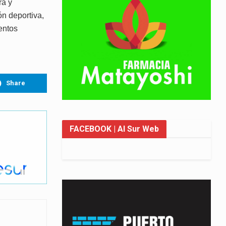
ra y
ón deportiva,
entos
Share
FACEBOOK
| Al Sur Web