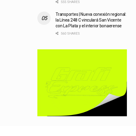
555 SHARES
Transportes | Nueva conexión regional:
la Línea 248 C vinculará San Vicente
con La Plata y el interior bonaerense
560 SHARES