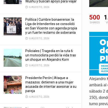
Wushu y buscan apoyo para viajar
6 AGOSTO, 2026
500
1
Política | Cumbre bonaerense: la
SHARES
V
Liga de Intendentes se consolidó
en San Vicente con agenda propia
y un fuerte reclamo de soberanía
6 AGOSTO, 2026
Policiales | Tragedia en la ruta 6:
un motociclista perdió la vida tras
un choque en Alejandro Korn
6 AGOSTO, 2026
Presidente Perón | Ataque a
Alejandro 
mazazos: detienen a una mujer
arribará a
acusada de intentar asesinar a su
pareja
sábado 2 d
6 AGOSTO, 2026
150), dond
turno prev