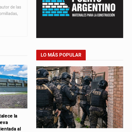
autor de las
omilladas,
LO MÁS POPULAR
talece la
ueva
ientada al