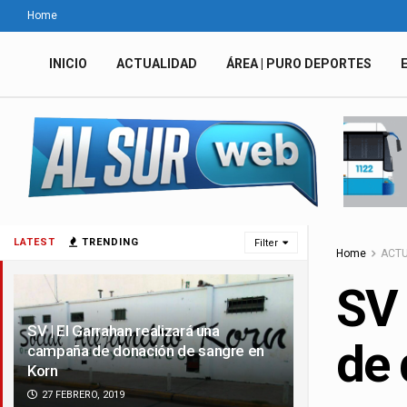
Home
INICIO
ACTUALIDAD
ÁREA | PURO DEPORTES
LATEST
TRENDING
Filter
Home
ACTU
SV 
SV | El Garrahan realizará una
de 
campaña de donación de sangre en
Korn
27 FEBRERO, 2019