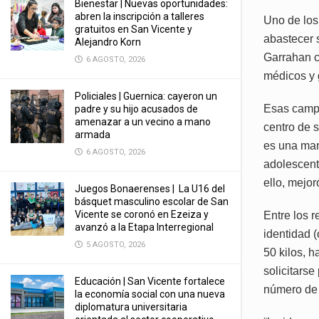
Bienestar | Nuevas oportunidades:
abren la inscripción a talleres
Uno de los
gratuitos en San Vicente y
abastecer 
Alejandro Korn
Garrahan c
6 AGOSTO, 2026
médicos y 
Policiales | Guernica: cayeron un
Esas campa
padre y su hijo acusados de
amenazar a un vecino a mano
centro de 
armada
es una man
6 AGOSTO, 2026
adolescent
ello, mejo
Juegos Bonaerenses | La U16 del
básquet masculino escolar de San
Vicente se coronó en Ezeiza y
Entre los 
avanzó a la Etapa Interregional
identidad 
5 AGOSTO, 2026
50 kilos, 
solicitars
Educación | San Vicente fortalece
número de 
la economía social con una nueva
diplomatura universitaria