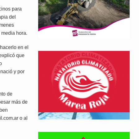
cinos para
pia del
xámenes
 media hora.
hacerlo en el
explicó que
o
nació y por
nto de
 pesar más de
eben
l.com.ar o al