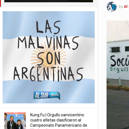
by
Al
Kung Fu | Orgullo sanvicentino:
cuatro atletas clasificaron al
Campeonato Panamericano de