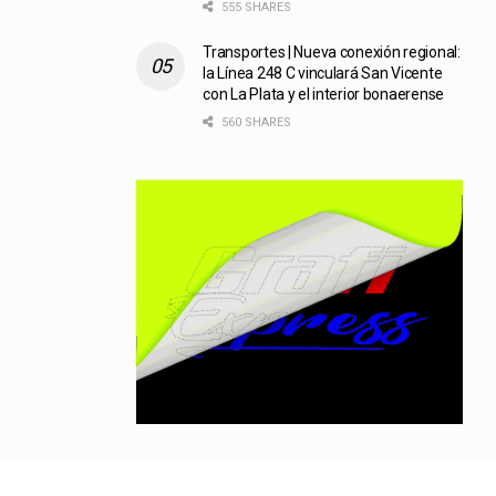
555 SHARES
Transportes | Nueva conexión regional:
la Línea 248 C vinculará San Vicente
con La Plata y el interior bonaerense
560 SHARES