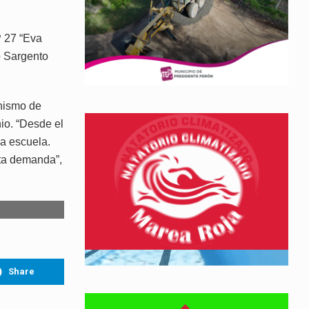
P 27 “Eva
o Sargento
anismo de
io. “Desde el
a escuela.
sta demanda”,
Share