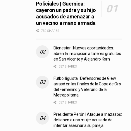
Policiales | Guernica:
cayeron un padre y su hijo
acusados de amenazar a
un vecino a mano armada
730 SHARES
Bienestar | Nuevas oportunidades:
abren la inscripción a talleres gratuitos
en San Vicente y Alejandro Korn
557 SHARES
Fútbol liguista | Defensores de Glew
arrasó en las finales de la Copa de Oro
del Femenino y Veterano de la
Metropolitana
557 SHARES
Presidente Perón | Ataque a mazazos:
detienen a una mujer acusada de
intentar asesinar a su pareja