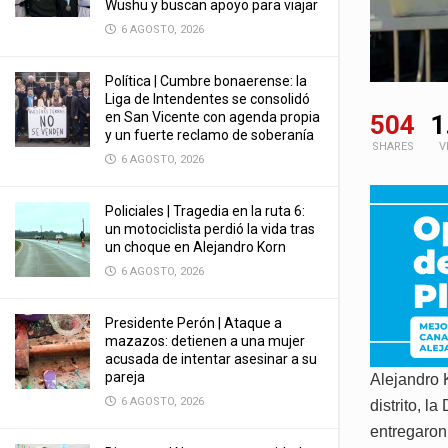
Wushu y buscan apoyo para viajar
6 AGOSTO, 2026
Política | Cumbre bonaerense: la
Liga de Intendentes se consolidó
en San Vicente con agenda propia
504
1
y un fuerte reclamo de soberanía
SHARES
V
6 AGOSTO, 2026
Policiales | Tragedia en la ruta 6:
un motociclista perdió la vida tras
un choque en Alejandro Korn
6 AGOSTO, 2026
Presidente Perón | Ataque a
mazazos: detienen a una mujer
acusada de intentar asesinar a su
pareja
Alejandro 
6 AGOSTO, 2026
distrito, 
entregaron