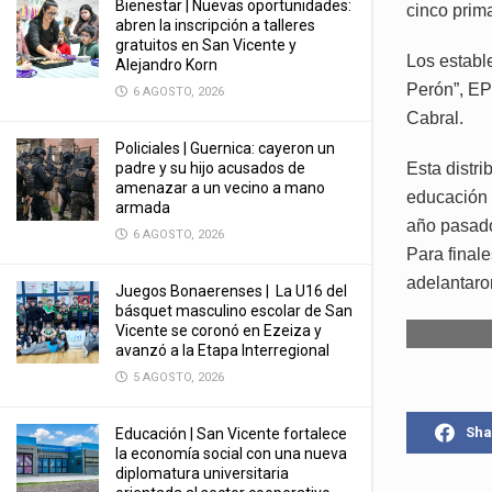
Bienestar | Nuevas oportunidades:
cinco prim
abren la inscripción a talleres
gratuitos en San Vicente y
Los establ
Alejandro Korn
Perón”, EP
6 AGOSTO, 2026
Cabral.
Policiales | Guernica: cayeron un
padre y su hijo acusados de
Esta distri
amenazar a un vecino a mano
educación 
armada
año pasado
6 AGOSTO, 2026
Para final
adelantaro
Juegos Bonaerenses | La U16 del
básquet masculino escolar de San
Vicente se coronó en Ezeiza y
avanzó a la Etapa Interregional
5 AGOSTO, 2026
Sha
Educación | San Vicente fortalece
la economía social con una nueva
diplomatura universitaria