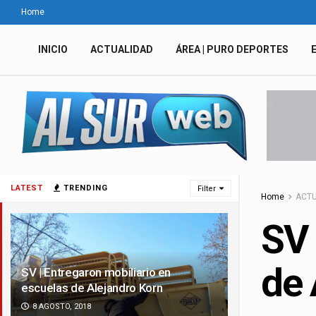
Home
INICIO
ACTUALIDAD
ÁREA | PURO DEPORTES
LATEST
TRENDING
Filter
Home
ACTU
SV 
de 
SV | Entregaron mobiliario en
escuelas de Alejandro Korn
8 AGOSTO, 2018