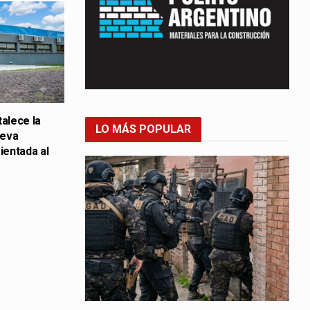
talece la
LO MÁS POPULAR
ueva
ientada al