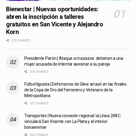
Bienestar | Nuevas oportunidades:
abren la inscripción a talleres
gratuitos en San Vicente y Alejandro
Korn
578 SHARES
Presidente Perón | Ataque a mazazos: detienen a una
mujer acusada de intentar asesinar a su pareja
569 SHARES
Fútbol liguista | Defensores de Glew arrasó en las finales
de la Copa de Oro del Femenino y Veterano de la
Metropolitana
557 SHARES
Transportes | Nueva conexión regional: la Línea 248 C
vinculará San Vicente con La Plata y el interior
bonaerense
560 SHARES