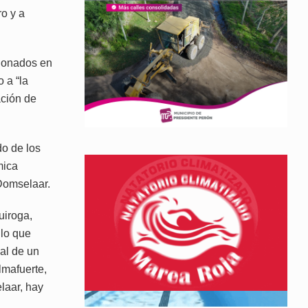
o y a
ndonados en
 a “la
ación de
do de los
mica
 Domselaar.
uiroga,
 lo que
al de un
Almafuerte,
laar, hay