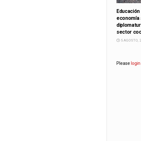
Educación 
economía 
diplomatur
sector co
5 AGOSTO, 
Please
login