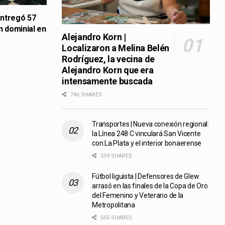
entregó 57
n dominial en
Alejandro Korn |
Localizaron a Melina Belén
Rodríguez, la vecina de
Alejandro Korn que era
intensamente buscada
746 SHARES
Transportes | Nueva conexión regional:
la Línea 248 C vinculará San Vicente
con La Plata y el interior bonaerense
559 SHARES
Fútbol liguista | Defensores de Glew
arrasó en las finales de la Copa de Oro
del Femenino y Veterano de la
Metropolitana
555 SHARES