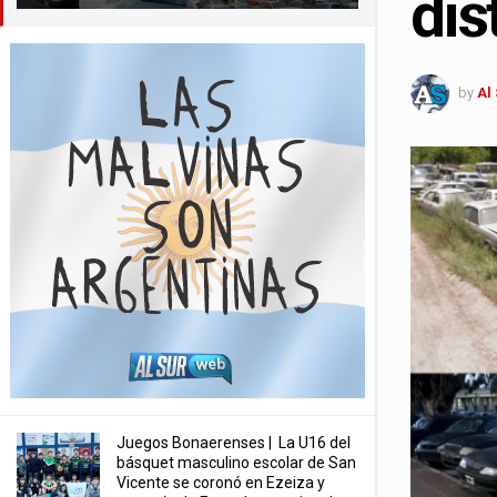
dis
by
Al
Juegos Bonaerenses | La U16 del
básquet masculino escolar de San
Vicente se coronó en Ezeiza y