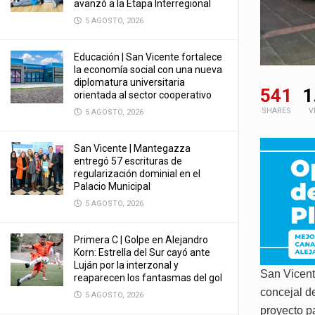
avanzó a la Etapa Interregional
5 AGOSTO, 2026
Educación | San Vicente fortalece
la economía social con una nueva
diplomatura universitaria
541
1
orientada al sector cooperativo
SHARES
V
5 AGOSTO, 2026
San Vicente | Mantegazza
entregó 57 escrituras de
regularización dominial en el
Palacio Municipal
5 AGOSTO, 2026
Primera C | Golpe en Alejandro
Korn: Estrella del Sur cayó ante
Luján por la interzonal y
San Vicente
reaparecen los fantasmas del gol
concejal d
5 AGOSTO, 2026
proyecto p