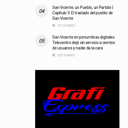
San Vicente, un Pueblo, un Partido |
Capítulo 3: El traslado del pueblo de
San Vicente
572 SHARES
San Vicente en penumbras digitales:
Telecentro dejó sin servicio a cientos
de usuarios y nadie da la cara
520 SHARES