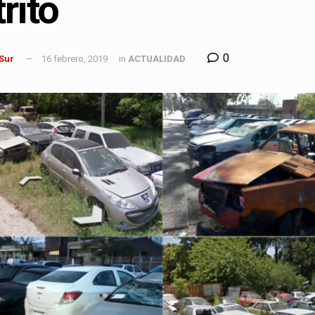
trito
0
 Sur
16 febrero, 2019
in
ACTUALIDAD