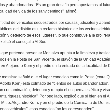
ados y abandonados. “Es un gran desafío pero apostamos al futur
calidad de vida de los sanvicentinos”, afirmó.
ntidad de vehículos secuestrados por causas judiciales y aba
blicos del distrito es un reclamo histórico de los vecinos debido
ón y deterioro de esos lugares”, lo que contribuye a la prolifer
xplicó el concejal a Al Sur.
o que pretende presentar Montalvo apunta a la limpieza y trasla
ados en la Posta de San Vicente, el playón de la Unidad Acadé
 en Alejandro Korn y el predio en la entrada de la localidad de
te massista señaló que el lugar conocido como la Posta (entre Q
y Adolfo Korn) está colmado de “cientos de autos abandonados”,
an contaminación, deterioro y rompió el esquema estético y visu
anta riqueza histórica”. Por otro lado, explicó que si bien en el 
 Mitre, Alejandro Korn; y en el predio de la Comisaría de Domse
nos vehículos”, esos espacios “no les corresponden”.