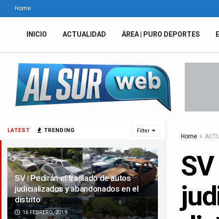
Home
INICIO
ACTUALIDAD
ÁREA | PURO DEPORTES
LATEST
TRENDING
Filter
Home
ACTU
SV 
SV | Pedirán el traslado de autos
jud
judicializados y abandonados en el
distrito
16 FEBRERO, 2019