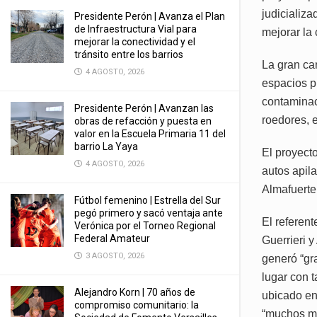
judicializ
Presidente Perón | Avanza el Plan
de Infraestructura Vial para
mejorar la 
mejorar la conectividad y el
tránsito entre los barrios
La gran ca
4 AGOSTO, 2026
espacios pú
contaminaci
Presidente Perón | Avanzan las
roedores, e
obras de refacción y puesta en
valor en la Escuela Primaria 11 del
barrio La Yaya
El proyect
4 AGOSTO, 2026
autos apil
Almafuerte
Fútbol femenino | Estrella del Sur
pegó primero y sacó ventaja ante
El referen
Verónica por el Torneo Regional
Federal Amateur
Guerrieri 
3 AGOSTO, 2026
generó “gr
lugar con t
Alejandro Korn | 70 años de
ubicado en
compromiso comunitario: la
“muchos me