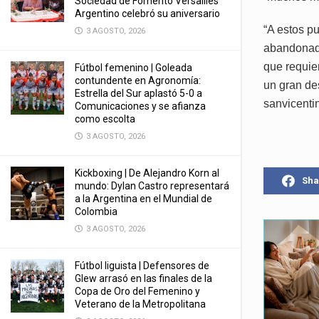
Sociedad de Fomento Versailles
Argentino celebró su aniversario
“A estos p
3 AGOSTO, 2026
abandonados
que requier
Fútbol femenino | Goleada
contundente en Agronomía:
un gran des
Estrella del Sur aplastó 5-0 a
sanvicenti
Comunicaciones y se afianza
como escolta
3 AGOSTO, 2026
Kickboxing | De Alejandro Korn al
Sha
mundo: Dylan Castro representará
a la Argentina en el Mundial de
Colombia
3 AGOSTO, 2026
Fútbol liguista | Defensores de
Glew arrasó en las finales de la
Copa de Oro del Femenino y
Veterano de la Metropolitana