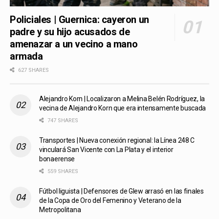
Policiales | Guernica: cayeron un
padre y su hijo acusados de
amenazar a un vecino a mano
armada
627 SHARES
Alejandro Korn | Localizaron a Melina Belén Rodríguez, la
vecina de Alejandro Korn que era intensamente buscada
747 SHARES
Transportes | Nueva conexión regional: la Línea 248 C
vinculará San Vicente con La Plata y el interior
bonaerense
559 SHARES
Fútbol liguista | Defensores de Glew arrasó en las finales
de la Copa de Oro del Femenino y Veterano de la
Metropolitana