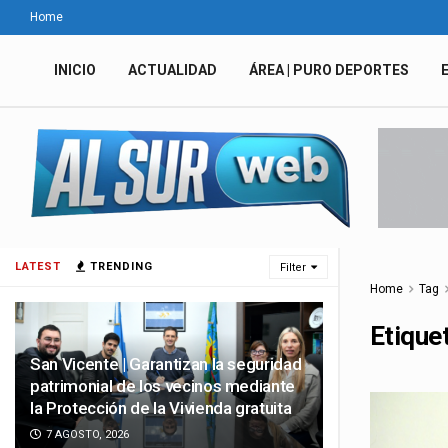
Home
INICIO
ACTUALIDAD
ÁREA | PURO DEPORTES
LATEST
TRENDING
Filter
Home
Tag
Etique
San Vicente | Garantizan la seguridad
patrimonial de los vecinos mediante
la Protección de la Vivienda gratuita
7 AGOSTO, 2026