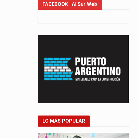
FACEBOOK
| Al Sur Web
LO MÁS POPULAR