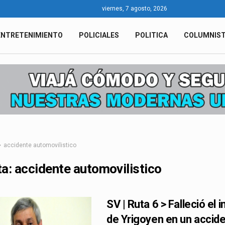
viernes, 7 agosto, 2026
ENTRETENIMIENTO
POLICIALES
POLITICA
COLUMNIS
accidente automovilistico
ta:
accidente automovilistico
SV | Ruta 6 > Falleció el 
de Yrigoyen en un accid