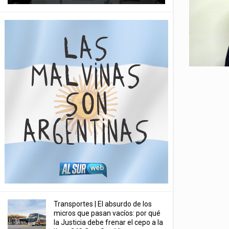
Transportes | El absurdo de los
micros que pasan vacíos: por qué
la Justicia debe frenar el cepo a la