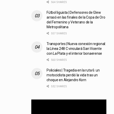
564 SHARES
Fútbol liguista | Defensores de Glew
arrasó en las finales de la Copa de Oro
del Femenino y Veterano de la
Metropolitana
557 SHARES
Transportes | Nueva conexión regional:
la Línea 248 C vinculará San Vicente
con La Plata y el interior bonaerense
560 SHARES
Policiales | Tragedia en la ruta 6: un
motociclista perdió la vida tras un
choque en Alejandro Korn
532 SHARES