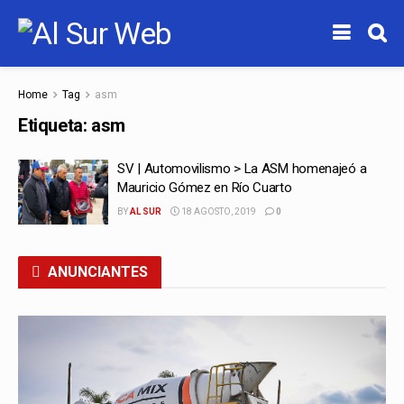
Home
Tag
asm
Etiqueta:
asm
SV | Automovilismo > La ASM homenajeó a
Mauricio Gómez en Río Cuarto
BY
AL SUR
18 AGOSTO, 2019
0
ANUNCIANTES