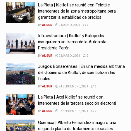
La Plata | Kicillof se reunió con Feletti e
intendentes de la zona metropolitana para
garantizar la estabilidad de precios
BY
AL SUR
2 MARZO, 2023
0
Infraestructura | Kicillof y Katopodis
inauguraron un tramo de la Autopista
Presidente Perón
BY
AL SUR
2 MARZO, 2023
0
Juegos Bonaerenses | En una medida arbitraria
del Gobierno de Kicillof, descentralizan las
finales
BY
AL SUR
24 SEPTIEMBRE, 2021
0
La Plata | Axel Kicillof se reunió con
intendentes de la tercera sección electoral
BY
AL SUR
17 SEPTIEMBRE, 2021
0
Guernica | Alberto Fernández inauguró una
segunda planta de tratamiento cloacales