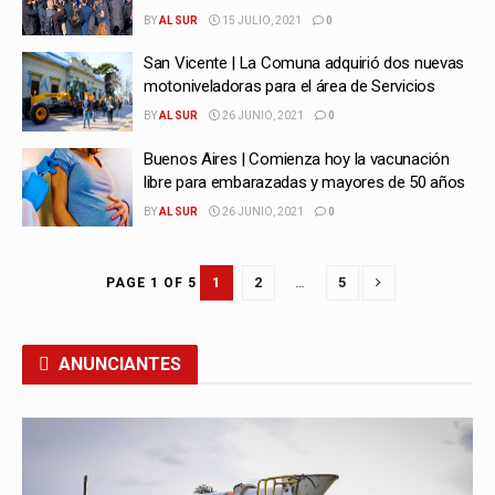
BY
AL SUR
15 JULIO, 2021
0
San Vicente | La Comuna adquirió dos nuevas
motoniveladoras para el área de Servicios
BY
AL SUR
26 JUNIO, 2021
0
Buenos Aires | Comienza hoy la vacunación
libre para embarazadas y mayores de 50 años
BY
AL SUR
26 JUNIO, 2021
0
1
2
…
5
PAGE 1 OF 5
ANUNCIANTES