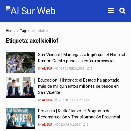
Home
Tag
axel kicillof
Etiqueta:
axel kicillof
San Vicente | Mantegazza logró que el Hospital
Ramón Carrillo pase a la esfera provincial
BY
AL SUR
18 FEBRERO, 2022
0
Educación | Histórico: el Estado ha aportado
más de mil quinientos millones de pesos en
San Vicente
BY
AL SUR
29 ENERO, 2022
0
Provincia | Kicillof lanzó el Programa de
Reconstrucción y Transformación Provincial
BY
AL SUR
2 MARZO, 2023
0