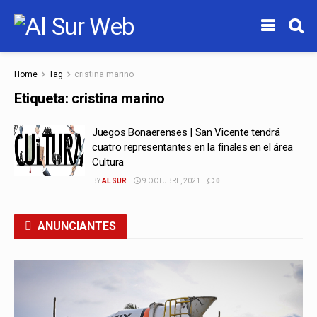
Home
Tag
cristina marino
Etiqueta:
cristina marino
Juegos Bonaerenses | San Vicente tendrá
cuatro representantes en la finales en el área
Cultura
BY
AL SUR
9 OCTUBRE, 2021
0
ANUNCIANTES