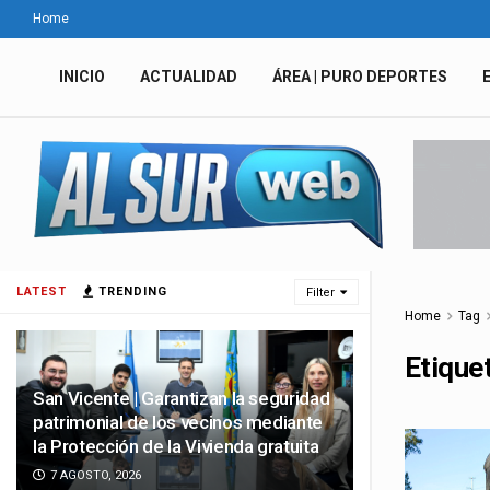
Home
INICIO
ACTUALIDAD
ÁREA | PURO DEPORTES
LATEST
TRENDING
Filter
Home
Tag
Etique
San Vicente | Garantizan la seguridad
patrimonial de los vecinos mediante
la Protección de la Vivienda gratuita
7 AGOSTO, 2026