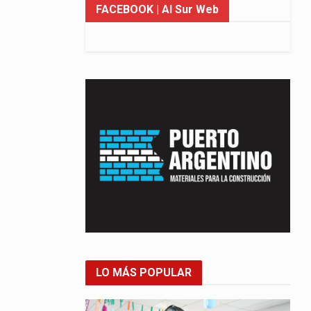
FACEBOOK
| Al Sur Web
LO MÁS POPULAR