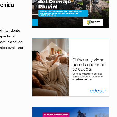
venida
el intendente
spacho al
stitucional de
untos evaluaron