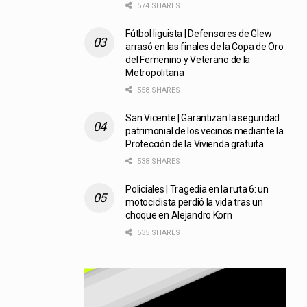
574 SHARES
Fútbol liguista | Defensores de Glew
arrasó en las finales de la Copa de Oro
del Femenino y Veterano de la
Metropolitana
558 SHARES
San Vicente | Garantizan la seguridad
patrimonial de los vecinos mediante la
Protección de la Vivienda gratuita
538 SHARES
Policiales | Tragedia en la ruta 6: un
motociclista perdió la vida tras un
choque en Alejandro Korn
535 SHARES