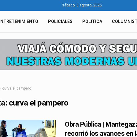
sábado, 8 agosto, 2026
ENTRETENIMIENTO
POLICIALES
POLITICA
COLUMNIS
curva el pampero
ta:
curva el pampero
Obra Pública | Mantegaz
recorrió los avances en 