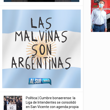
Política | Cumbre bonaerense: la
Liga de Intendentes se consolidó
en San Vicente con agenda propia