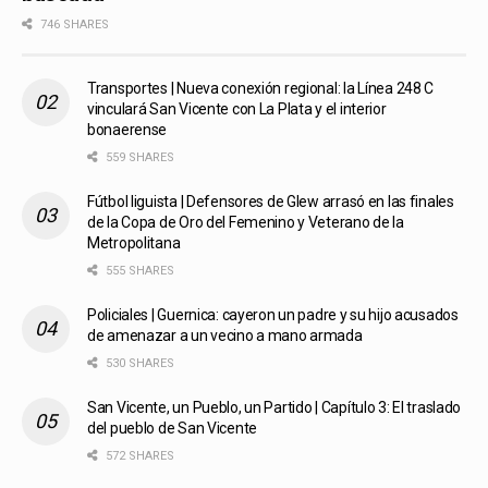
746 SHARES
Transportes | Nueva conexión regional: la Línea 248 C
vinculará San Vicente con La Plata y el interior
bonaerense
559 SHARES
Fútbol liguista | Defensores de Glew arrasó en las finales
de la Copa de Oro del Femenino y Veterano de la
Metropolitana
555 SHARES
Policiales | Guernica: cayeron un padre y su hijo acusados
de amenazar a un vecino a mano armada
530 SHARES
San Vicente, un Pueblo, un Partido | Capítulo 3: El traslado
del pueblo de San Vicente
572 SHARES