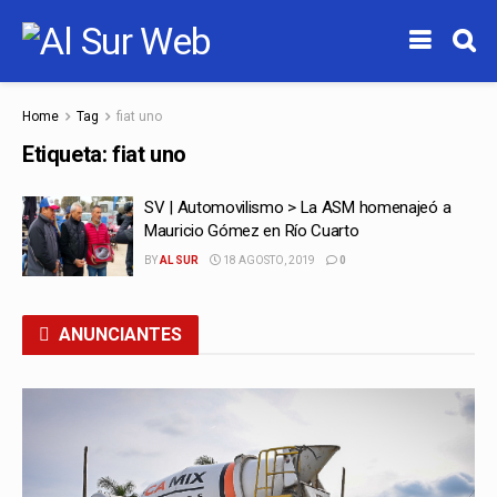
Home
Tag
fiat uno
Etiqueta:
fiat uno
SV | Automovilismo > La ASM homenajeó a
Mauricio Gómez en Río Cuarto
BY
AL SUR
18 AGOSTO, 2019
0
ANUNCIANTES