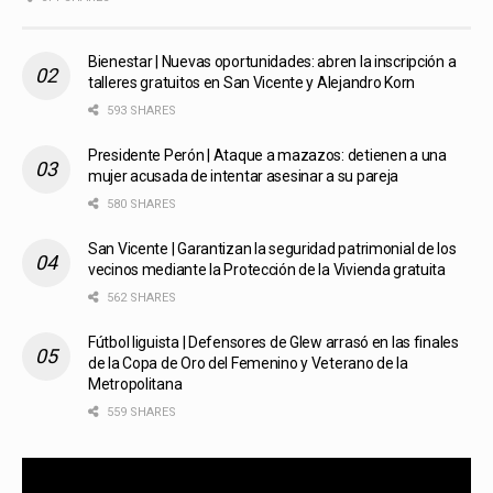
Bienestar | Nuevas oportunidades: abren la inscripción a
talleres gratuitos en San Vicente y Alejandro Korn
593 SHARES
Presidente Perón | Ataque a mazazos: detienen a una
mujer acusada de intentar asesinar a su pareja
580 SHARES
San Vicente | Garantizan la seguridad patrimonial de los
vecinos mediante la Protección de la Vivienda gratuita
562 SHARES
Fútbol liguista | Defensores de Glew arrasó en las finales
de la Copa de Oro del Femenino y Veterano de la
Metropolitana
559 SHARES