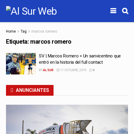
Home
Tag
marcos romero
Etiqueta:
marcos romero
SV | Marcos Romero > Un sanvicentino que
entró en la historia del full contact
BY
AL SUR
11 OCTUBRE, 2019
0
ANUNCIANTES