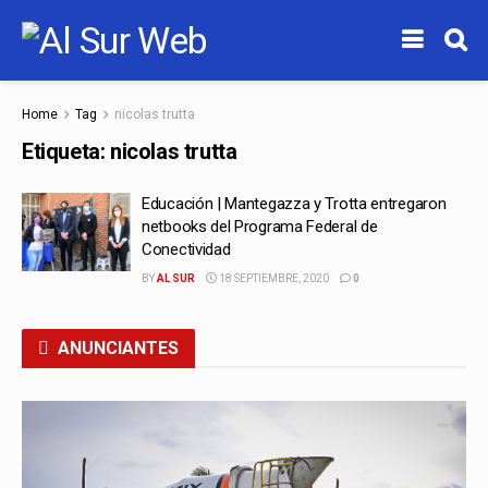
Home
Tag
nicolas trutta
Etiqueta:
nicolas trutta
Educación | Mantegazza y Trotta entregaron
netbooks del Programa Federal de
Conectividad
BY
AL SUR
18 SEPTIEMBRE, 2020
0
ANUNCIANTES