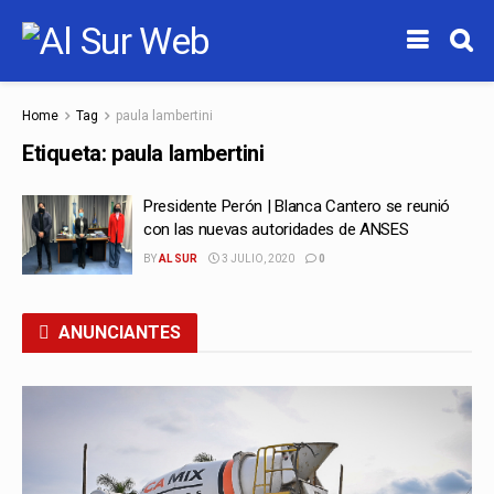
Home
Tag
paula lambertini
Etiqueta:
paula lambertini
Presidente Perón | Blanca Cantero se reunió
con las nuevas autoridades de ANSES
BY
AL SUR
3 JULIO, 2020
0
ANUNCIANTES