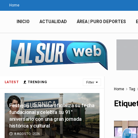
Home
INICIO
ACTUALIDAD
ÁREA | PURO DEPORTES
LATEST
TRENDING
Filter
Home
Tag
Etique
Festejos | Guernica oficializa su fecha
fundacional y celebra su 91°
aniversario con una gran jornada
histórica y cultural
8 AGOSTO, 2026