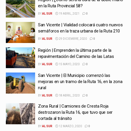
en la Ruta Provincial 58?
BY
AL SUR
19 ABRIL, 2021
0
San Vicente | Vialidad colocará cuatro nuevos
semáforos en la traza urbana de la Ruta 210
BY
AL SUR
29 DICIEMBRE, 2020
0
Región | Emprenden la última parte de la
repavimentación del Camino de las Latas
BY
AL SUR
15 MAYO, 2020
0
San Vicente | El Municipio comenzó las
mejoras en un tramo de la Ruta 16, en la zona
rural
BY
AL SUR
18 ABRIL, 2020
0
Zona Rural | Camiones de Cresta Roja
destrozaron la Ruta 16, que tuvo que ser
cortada al tránsito
BY
AL SUR
12 MARZO, 2020
0