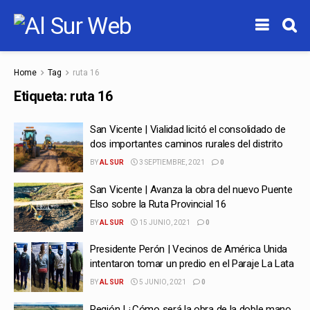
Home
Tag
ruta 16
Etiqueta:
ruta 16
San Vicente | Vialidad licitó el consolidado de
dos importantes caminos rurales del distrito
BY
AL SUR
3 SEPTIEMBRE, 2021
0
San Vicente | Avanza la obra del nuevo Puente
Elso sobre la Ruta Provincial 16
BY
AL SUR
15 JUNIO, 2021
0
Presidente Perón | Vecinos de América Unida
intentaron tomar un predio en el Paraje La Lata
BY
AL SUR
5 JUNIO, 2021
0
Región | ¿Cómo será la obra de la doble mano