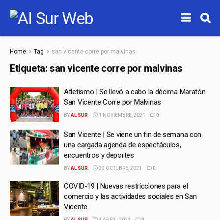
Home
Tag
san vicente corre por malvinas
Etiqueta:
san vicente corre por malvinas
Atletismo | Se llevó a cabo la décima Maratón
San Vicente Corre por Malvinas
BY
AL SUR
1 NOVIEMBRE, 2021
0
San Vicente | Se viene un fin de semana con
una cargada agenda de espectáculos,
encuentros y deportes
BY
AL SUR
29 OCTUBRE, 2021
0
COVID-19 | Nuevas restricciones para el
comercio y las actividades sociales en San
Vicente
BY
AL SUR
1 ABRIL, 2021
0