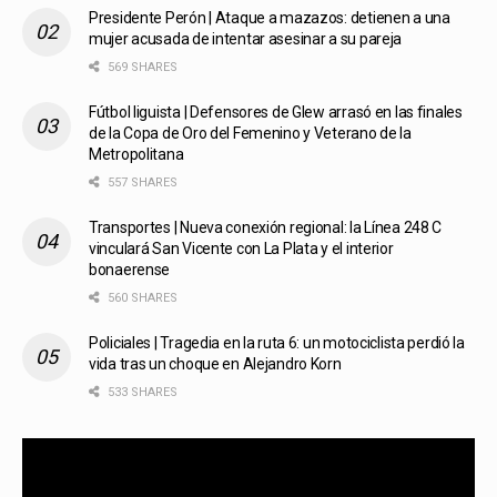
Presidente Perón | Ataque a mazazos: detienen a una
mujer acusada de intentar asesinar a su pareja
569 SHARES
Fútbol liguista | Defensores de Glew arrasó en las finales
de la Copa de Oro del Femenino y Veterano de la
Metropolitana
557 SHARES
Transportes | Nueva conexión regional: la Línea 248 C
vinculará San Vicente con La Plata y el interior
bonaerense
560 SHARES
Policiales | Tragedia en la ruta 6: un motociclista perdió la
vida tras un choque en Alejandro Korn
533 SHARES