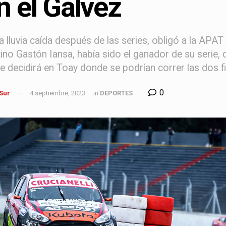
n el Gálvez
a lluvia caída después de las series, obligó a la AP
ino Gastón Iansa, había sido el ganador de su serie
se decidirá en Toay donde se podrían correr las dos fi
0
 Sur
4 septiembre, 2023
in
DEPORTES