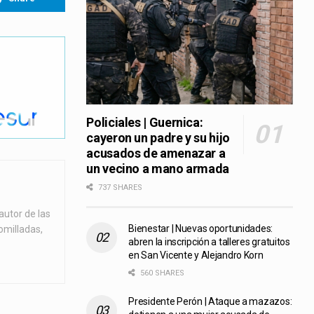
Policiales | Guernica:
cayeron un padre y su hijo
acusados de amenazar a
un vecino a mano armada
737 SHARES
autor de las
Bienestar | Nuevas oportunidades:
omilladas,
abren la inscripción a talleres gratuitos
en San Vicente y Alejandro Korn
560 SHARES
Presidente Perón | Ataque a mazazos: