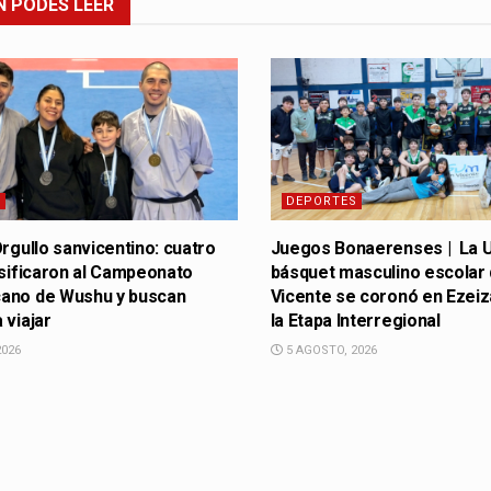
N
PODÉS LEER
S
DEPORTES
Orgullo sanvicentino: cuatro
Juegos Bonaerenses | La U
asificaron al Campeonato
básquet masculino escolar
ano de Wushu y buscan
Vicente se coronó en Ezeiz
 viajar
la Etapa Interregional
2026
5 AGOSTO, 2026