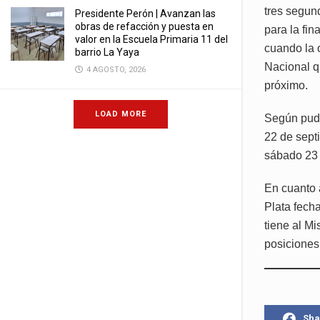
tres segun
Presidente Perón | Avanzan las
obras de refacción y puesta en
para la fin
valor en la Escuela Primaria 11 del
cuando la 
barrio La Yaya
Nacional q
4 AGOSTO, 2026
próximo.
LOAD MORE
Según pudim
22 de sept
sábado 23 
En cuanto 
Plata fech
tiene al Mi
posiciones
Sha