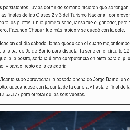
as persistentes lluvias del fin de semana hicieron que se tengan
las finales de las Clases 2 y 3 del Turismo Nacional, por preve
ara los pilotos. En la primera serie, Iansa fue el ganador, pero e
ro, Facundo Chapur, fue más rápido y se quedó con la pole.
ficación del día sábado, Iansa quedó con el cuarto mejor tiempo
 a la par de Jorge Barrio para disputar la serie en el circuito 12
que, a la postre, sería la última competencia en pista para el pil
o, y para el resto de la categoría.
Vicente supo aprovechar la pasada ancha de Jorge Barrio, en el 
tto, quedándose con la punta de la carrera y hasta el final de la
:52.177 para el total de las seis vueltas.