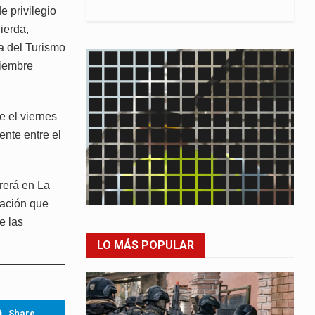
e privilegio
ierda,
a del Turismo
tiembre
e el viernes
ente entre el
rerá en La
nación que
e las
LO MÁS POPULAR
Share