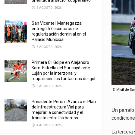
orientada al sector cooperativo
5 AGOSTO, 2026
San Vicente | Mantegazza
entregó 57 escrituras de
regularización dominial en el
Palacio Municipal
5 AGOSTO, 2026
Primera C | Golpe en Alejandro
Korn: Estrella del Sur cayó ante
Luján por la interzonal y
reaparecen los fantasmas del gol
5 AGOSTO, 2026
El Misil de S
Presidente Perón | Avanza el Plan
de Infraestructura Vial para
Un párrafo
mejorar la conectividad y el
condiciones
tránsito entre los barrios
4 AGOSTO, 2026
La tercera