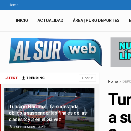
Home
INICIO
ACTUALIDAD
ÁREA | PURO DEPORTES
LATEST
TRENDING
Filter
Home
DEP
Tur
Turismo Nacional | La sudestada
a s
obligó a suspender las finales de las
clases 2 y 3 en el Gálvez
4 SEPTIEMBRE, 2023