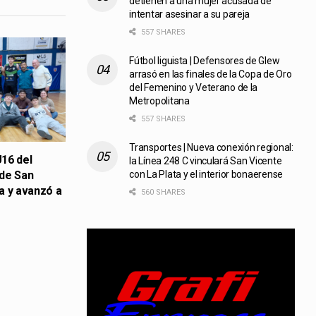
detienen a una mujer acusada de
intentar asesinar a su pareja
557 SHARES
Fútbol liguista | Defensores de Glew
arrasó en las finales de la Copa de Oro
del Femenino y Veterano de la
Metropolitana
557 SHARES
Transportes | Nueva conexión regional:
16 del
la Línea 248 C vinculará San Vicente
 de San
con La Plata y el interior bonaerense
a y avanzó a
560 SHARES