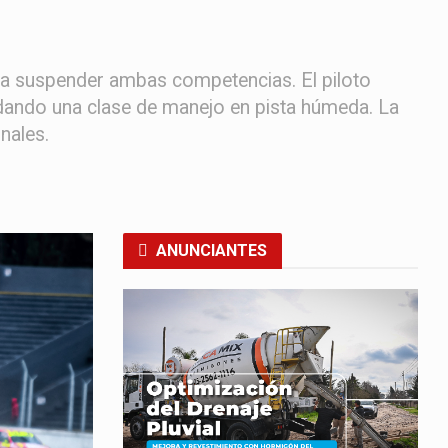
AT a suspender ambas competencias. El piloto
, dando una clase de manejo en pista húmeda. La
nales.
ANUNCIANTES