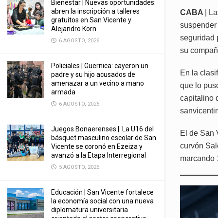
Bienestar | Nuevas oportunidades:
abren la inscripción a talleres
CABA
| L
gratuitos en San Vicente y
suspender 
Alejandro Korn
seguridad p
6 AGOSTO, 2026
su compañe
Policiales | Guernica: cayeron un
En la clasi
padre y su hijo acusados de
amenazar a un vecino a mano
que lo puso
armada
capitalino 
6 AGOSTO, 2026
sanvicentin
Juegos Bonaerenses | La U16 del
El de San 
básquet masculino escolar de San
curvón Salo
Vicente se coronó en Ezeiza y
avanzó a la Etapa Interregional
marcando 12
5 AGOSTO, 2026
Educación | San Vicente fortalece
la economía social con una nueva
diplomatura universitaria