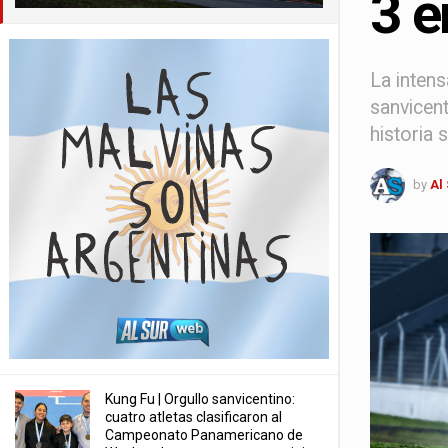
3 e
La intens
sanvicent
historia 
by
Al
Kung Fu | Orgullo sanvicentino:
cuatro atletas clasificaron al
Campeonato Panamericano de