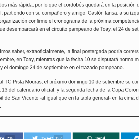
dos más rápida, por lo que el cordobés quedará en la posición d
al, partiendo con su compañero y amigo, Gastón Iansa, a su izqu
organización confirme el cronograma de la próxima competenci
ue desembarcará en el circuito pampeano de Toay, el 24 de se
os saber, extraoficialmente, la final postergada podría corrers
iembre, en Toay, mientras que la fecha 10 se disputará normalm
y el domingo 24 de septiembre en el trazado pampeano.
al TC Pista Mouras, el próximo domingo 10 de setiembre se cor
a 13 del calendario oficial, y la segunda fecha de la Copa Coro
sil de San Vicente -al igual que en la tabla general- en la cima d
.
re
218
Tweet
137
Send