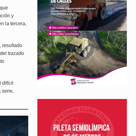
 que
nción y
n la tercera,
, resultado
 del trazado
oto
difícil
 serie,