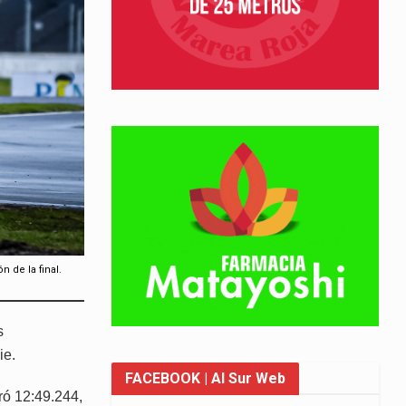
 de la final.
s
ie.
FACEBOOK
| Al Sur Web
ró 12:49.244,