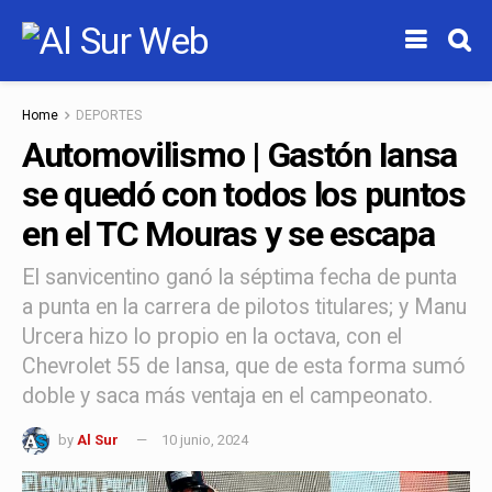
Home
DEPORTES
Automovilismo | Gastón Iansa
se quedó con todos los puntos
en el TC Mouras y se escapa
El sanvicentino ganó la séptima fecha de punta
a punta en la carrera de pilotos titulares; y Manu
Urcera hizo lo propio en la octava, con el
Chevrolet 55 de Iansa, que de esta forma sumó
doble y saca más ventaja en el campeonato.
by
Al Sur
10 junio, 2024