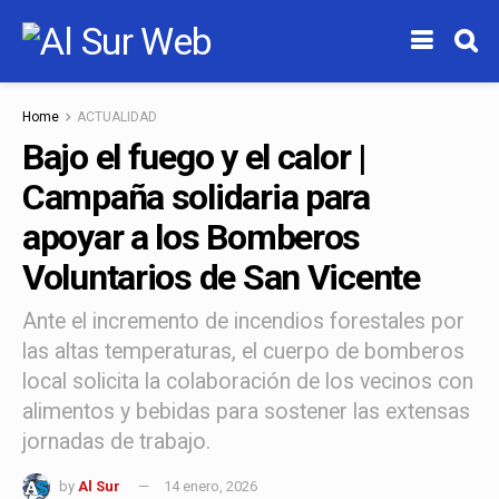
Home
ACTUALIDAD
Bajo el fuego y el calor |
Campaña solidaria para
apoyar a los Bomberos
Voluntarios de San Vicente
Ante el incremento de incendios forestales por
las altas temperaturas, el cuerpo de bomberos
local solicita la colaboración de los vecinos con
alimentos y bebidas para sostener las extensas
jornadas de trabajo.
by
Al Sur
14 enero, 2026