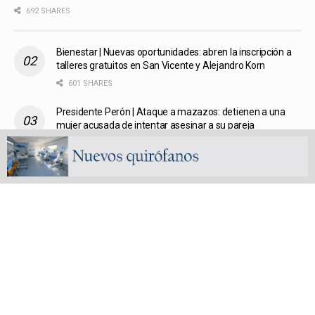
692 SHARES
Bienestar | Nuevas oportunidades: abren la inscripción a
talleres gratuitos en San Vicente y Alejandro Korn
601 SHARES
Presidente Perón | Ataque a mazazos: detienen a una
mujer acusada de intentar asesinar a su pareja
581 SHARES
San Vicente | Garantizan la seguridad patrimonial de los
vecinos mediante la Protección de la Vivienda gratuita
578 SHARES
San Vicente, un Pueblo un Partido | Capítulo 4: El nuevo
pueblo
560 SHARES