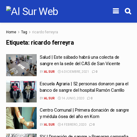
Home
Tag
ricardo ferreyra
Etiqueta:
ricardo ferreyra
Salud | Este sábado habrá una colecta de
sangre en la sede del CAS de San Vicente
BY
AL SUR
6 DICIEMBRE, 2021
0
Escuela Agraria | 52 personas donaron para el
banco de sangre del hospital Ramón Carrillo
BY
AL SUR
14 JUNIO, 2020
0
Centro Comunal | Primera donación de sangre
y médula ósea del año en Korn
BY
AL SUR
4 FEBRERO, 2020
0
SV | Donación de sangre > Preparan campaña