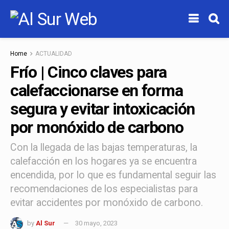
Home
ACTUALIDAD
Frío | Cinco claves para
calefaccionarse en forma
segura y evitar intoxicación
por monóxido de carbono
Con la llegada de las bajas temperaturas, la
calefacción en los hogares ya se encuentra
encendida, por lo que es fundamental seguir las
recomendaciones de los especialistas para
evitar accidentes por monóxido de carbono.
by
Al Sur
30 mayo, 2023