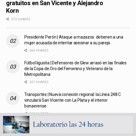
gratuitos en San Vicente y Alejandro
Korn
573 SHARES
Presidente Perón | Ataque a mazazos: detienen a una
mujer acusada de intentar asesinar a su pareja
564 SHARES
Fútbol liguista | Defensores de Glew arrasó en las finales
de la Copa de Oro del Femenino y Veterano de la
Metropolitana
557 SHARES
Transportes | Nueva conexión regional: la Línea 248 C
vinculará San Vicente con La Plata y el interior
bonaerense
560 SHARES
Policiales | Tragedia en la ruta 6: un motociclista perdió la
vida tras un choque en Alejandro Korn