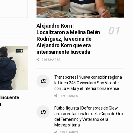
Alejandro Korn |
Localizaron a Melina Belén
Rodríguez, la vecina de
Alejandro Korn que era
intensamente buscada
746 SHARES
Transportes | Nueva conexión regional:
la Línea 248 C vinculará San Vicente
con La Plata y el interior bonaerense
559 SHARES
lincuente
a
Fútbol liguista | Defensores de Glew
arrasó en las finales de la Copa de Oro
del Femenino y Veterano de la
Metropolitana
555 SHARES