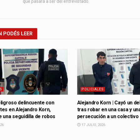
que pasará a ser del entrevistado.
N
PODÉS LEER
S
POLICIALES
ligroso delincuente con
Alejandro Korn | Cayó un de
es en Alejandro Korn,
tras robar en una casa y un
 una seguidilla de robos
persecución a un colectivo
026
17 JULIO, 2026