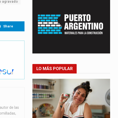
o agravado
Share
LO MÁS POPULAR
autor de las
omilladas,