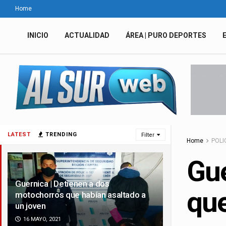
Home
INICIO
ACTUALIDAD
ÁREA | PURO DEPORTES
LATEST
TRENDING
Filter
Home
POLI
Gue
Guernica | Detienen a dos
que
motochorros que habían asaltado a
un joven
16 MAYO, 2021