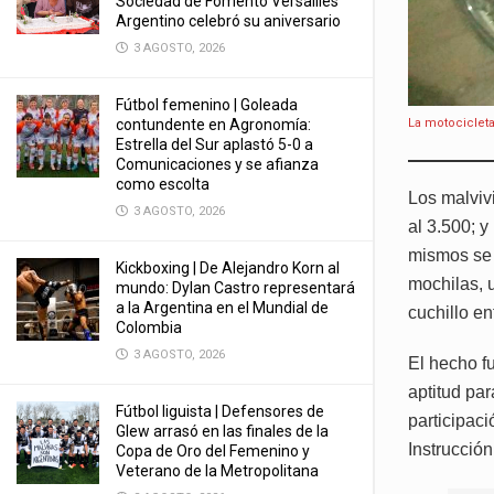
Sociedad de Fomento Versailles
Argentino celebró su aniversario
3 AGOSTO, 2026
Fútbol femenino | Goleada
contundente en Agronomía:
La motocicleta
Estrella del Sur aplastó 5-0 a
Comunicaciones y se afianza
como escolta
Los malviv
3 AGOSTO, 2026
al 3.500; y
mismos se 
Kickboxing | De Alejandro Korn al
mochilas, 
mundo: Dylan Castro representará
a la Argentina en el Mundial de
cuchillo en
Colombia
3 AGOSTO, 2026
El hecho f
aptitud pa
Fútbol liguista | Defensores de
participac
Glew arrasó en las finales de la
Instrucción
Copa de Oro del Femenino y
Veterano de la Metropolitana