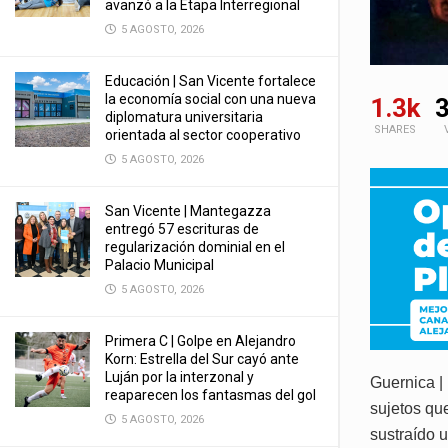
avanzó a la Etapa Interregional
5 AGOSTO, 2026
Educación | San Vicente fortalece
la economía social con una nueva
1.3k
3
diplomatura universitaria
SHARES
orientada al sector cooperativo
5 AGOSTO, 2026
San Vicente | Mantegazza
entregó 57 escrituras de
regularización dominial en el
Palacio Municipal
5 AGOSTO, 2026
Primera C | Golpe en Alejandro
Korn: Estrella del Sur cayó ante
Luján por la interzonal y
Guernica |
reaparecen los fantasmas del gol
sujetos que
5 AGOSTO, 2026
sustraído 