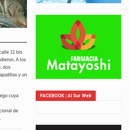
alle 11 bis
dieron. A los
, dos
patillas y un
FACEBOOK
| Al Sur Web
uego cuya
a
cional de
.