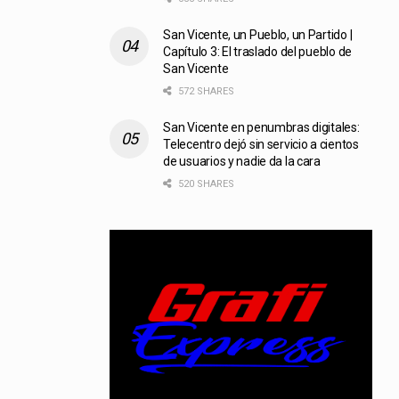
San Vicente, un Pueblo, un Partido |
Capítulo 3: El traslado del pueblo de
San Vicente
572 SHARES
San Vicente en penumbras digitales:
Telecentro dejó sin servicio a cientos
de usuarios y nadie da la cara
520 SHARES