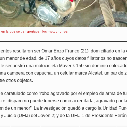
 en la que se transportaban los motochorros.
ientes resultaron ser Omar Enzo Franco (21), domiciliado en la c
 un menor de edad, de 17 años cuyos datos filiatorios no trascen
le secuestró una motocicleta Maverik 150 sin dominio colocado
una campera con capucha, un celular marca Alcatel, un par de za
tre otros objetos.
ue caratulado como “robo agravado por el empleo de arma de f
ra el disparo no puede tenerse como acreditada, agravado por l
ión de un menor”. La investigación quedó a cargo la Unidad Fun
 y Juicio (UFIJ) del Joven 2; y de la UFIJ 1 de Presidente Perón