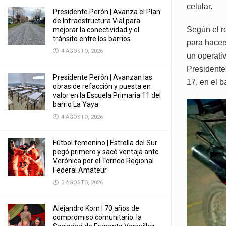
celular.
Presidente Perón | Avanza el Plan
de Infraestructura Vial para
Según el r
mejorar la conectividad y el
tránsito entre los barrios
para hacers
4 AGOSTO, 2026
un operati
Presidente
Presidente Perón | Avanzan las
17, en el b
obras de refacción y puesta en
valor en la Escuela Primaria 11 del
barrio La Yaya
4 AGOSTO, 2026
Fútbol femenino | Estrella del Sur
pegó primero y sacó ventaja ante
Verónica por el Torneo Regional
Federal Amateur
3 AGOSTO, 2026
Alejandro Korn | 70 años de
compromiso comunitario: la