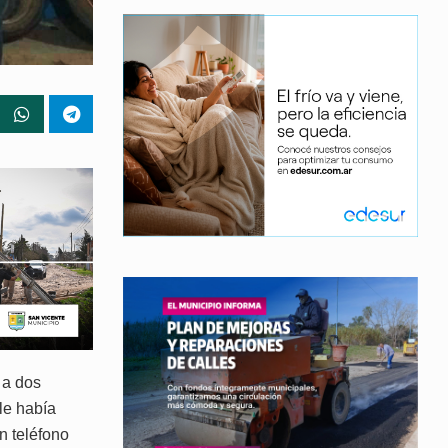
 a dos
le había
n teléfono