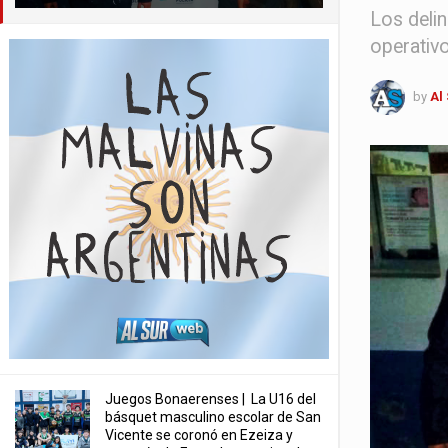
Los deli
operativo
by
Al
Juegos Bonaerenses | La U16 del
básquet masculino escolar de San
Vicente se coronó en Ezeiza y