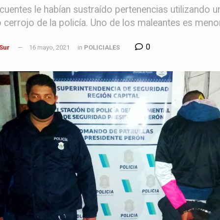
ncuentes le habían sustraído pertenencias utilizando
 cerrojo de la policía. Uno de los maleantes es meno
0
 Sur
16 mayo, 2021
in
POLICIALES