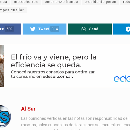
nica
motochorros
omar enzo franco
presidente peron
rob
ampos cuellar
re
502
Tweet
314
Send
Al Sur
Las opiniones vertidas en las notas son responsabilidad del 
mismas, salvo cuando las declaraciones se encuentren enc